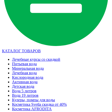
КАТАЛОГ ТОВАРОВ
Лечебные курсы со скидкой
Питьевая вода
Минеральная вода
Лечебная вода
Кислородная вода
Активная вода
Детская вода
Вода 5 литров
Вода 19 литров
Кулеры, помпы для воды
Косметика Svetla скидка от 40%
Косметика AFRODITA