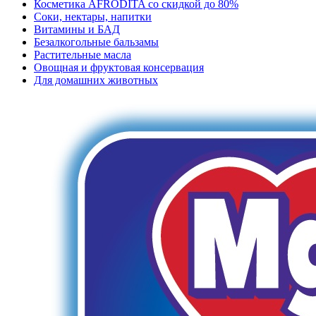
Косметика AFRODITA со скидкой до 80%
Соки, нектары, напитки
Витамины и БАД
Безалкогольные бальзамы
Растительные масла
Овощная и фруктовая консервация
Для домашних животных