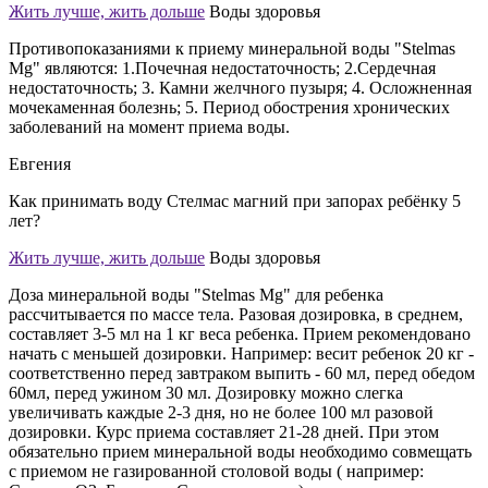
Жить лучше, жить дольше
Воды здоровья
Противопоказаниями к приему минеральной воды "Stelmas
Mg" являются: 1.Почечная недостаточность; 2.Сердечная
недостаточность; 3. Камни желчного пузыря; 4. Осложненная
мочекаменная болезнь; 5. Период обострения хронических
заболеваний на момент приема воды.
Евгения
Как принимать воду Стелмас магний при запорах ребёнку 5
лет?
Жить лучше, жить дольше
Воды здоровья
Доза минеральной воды "Stelmas Мg" для ребенка
рассчитывается по массе тела. Разовая дозировка, в среднем,
составляет 3-5 мл на 1 кг веса ребенка. Прием рекомендовано
начать с меньшей дозировки. Например: весит ребенок 20 кг -
соответственно перед завтраком выпить - 60 мл, перед обедом
60мл, перед ужином 30 мл. Дозировку можно слегка
увеличивать каждые 2-3 дня, но не более 100 мл разовой
дозировки. Курс приема составляет 21-28 дней. При этом
обязательно прием минеральной воды необходимо совмещать
с приемом не газированной столовой воды ( например: