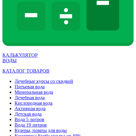
КАЛЬКУЛЯТОР
ВОДЫ
КАТАЛОГ ТОВАРОВ
Лечебные курсы со скидкой
Питьевая вода
Минеральная вода
Лечебная вода
Кислородная вода
Активная вода
Детская вода
Вода 5 литров
Вода 19 литров
Кулеры, помпы для воды
Косметика Svetla скидка от 40%