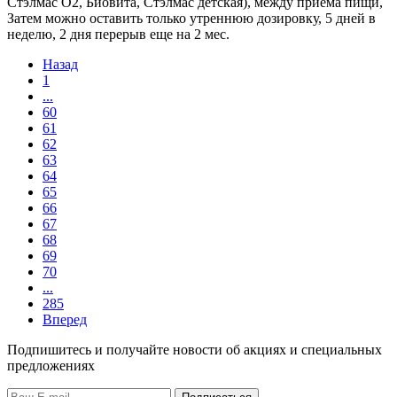
Стэлмас О2, Биовита, Стэлмас детская), между приема пищи,
Затем можно оставить только утреннюю дозировку, 5 дней в
неделю, 2 дня перерыв еще на 2 мес.
Назад
1
...
60
61
62
63
64
65
66
67
68
69
70
...
285
Вперед
Подпишитесь и получайте новости об акциях и специальных
предложениях