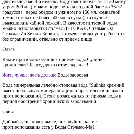
длительностью 4-6 недель . Воду пьют до еды за 15-20 минут
утром 200 мл.( можно подогреть на водяной бане до 36-37
градусов) , перед обедом и ужином по 150 мл. комнатной
температуры ( не более 500 мл. в сутки), газ лучше
вымешивать чайной ложкой. В качестве питьевой воды
можно использовать Стэлмас ДЕТСКАЯ, Стэлмас О2,
Стэлмас Zn Se или Биовиту. Питьевые воды употребляются
без ограничений, отдельно от приема пищи.
Ольга
Какие противопоказания к приему воды Сулинка
кремниевая? Благодарю за ответ заранее !
Жить лучше, жить дольше
Воды здоровья
Вода минеральная лечебно-столовая вода "Sulinka кремний"
имеет небольшую минерализацию и практически не имеет
противопоказаний. Стоит воздержаться от приема воды в
период обострения хронических заболеваний.
Света
Добрый день, подскажите, пожалуйста, какие
противопоказания есть у Воды Стэлмас-Mg?