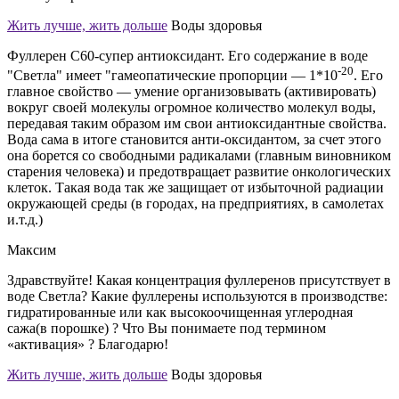
Жить лучше, жить дольше
Воды здоровья
Фуллерен С60-супер антиоксидант. Его содержание в воде
-20
"Светла" имеет "гамеопатические пропорции — 1*10
. Его
главное свойство — умение организовывать (активировать)
вокруг своей молекулы огромное количество молекул воды,
передавая таким образом им свои антиоксидантные свойства.
Вода сама в итоге становится анти-оксидантом, за счет этого
она борется со свободными радикалами (главным виновником
старения человека) и предотвращает развитие онкологических
клеток. Такая вода так же защищает от избыточной радиации
окружающей среды (в городах, на предприятиях, в самолетах
и.т.д.)
Максим
Здравствуйте! Какая концентрация фуллеренов присутствует в
воде Светла? Какие фуллерены используются в производстве:
гидратированные или как высокоочищенная углеродная
сажа(в порошке) ? Что Вы понимаете под термином
«активация» ? Благодарю!
Жить лучше, жить дольше
Воды здоровья