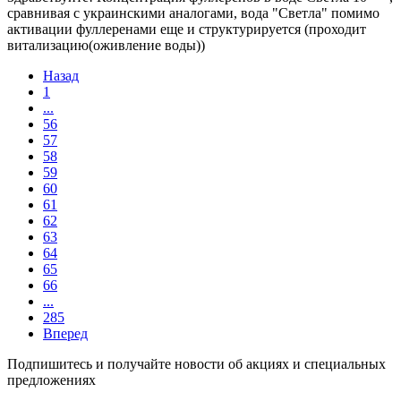
сравнивая с украинскими аналогами, вода "Светла" помимо
активации фуллеренами еще и структурируется (проходит
витализацию(оживление воды))
Назад
1
...
56
57
58
59
60
61
62
63
64
65
66
...
285
Вперед
Подпишитесь и получайте новости об акциях и специальных
предложениях