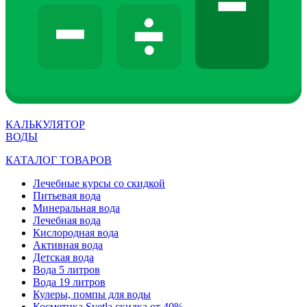
КАЛЬКУЛЯТОР
ВОДЫ
КАТАЛОГ ТОВАРОВ
Лечебные курсы со скидкой
Питьевая вода
Минеральная вода
Лечебная вода
Кислородная вода
Активная вода
Детская вода
Вода 5 литров
Вода 19 литров
Кулеры, помпы для воды
Косметика Svetla скидка от 40%