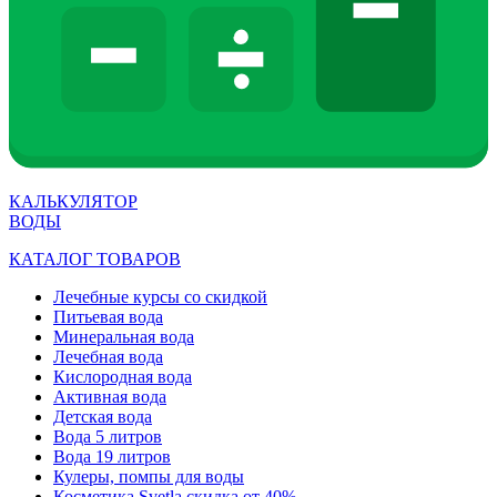
КАЛЬКУЛЯТОР
ВОДЫ
КАТАЛОГ ТОВАРОВ
Лечебные курсы со скидкой
Питьевая вода
Минеральная вода
Лечебная вода
Кислородная вода
Активная вода
Детская вода
Вода 5 литров
Вода 19 литров
Кулеры, помпы для воды
Косметика Svetla скидка от 40%