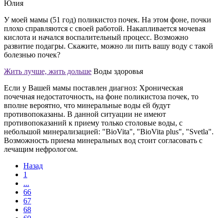
Юлия
У моей мамы (51 год) поликистоз почек. На этом фоне, почки
плохо справляются с своей работой. Накапливается мочевая
кислота и начался воспалительный процесс. Возможно
развитие подагры. Скажите, можно ли пить вашу воду с такой
болезнью почек?
Жить лучше, жить дольше
Воды здоровья
Если у Вашей мамы поставлен диагноз: Хроническая
почечная недостаточность, на фоне поликистоза почек, то
вполне вероятно, что минеральные воды ей будут
противопоказаны. В данной ситуации не имеют
противопоказаний к приему только столовые воды, с
небольшой минерализацией: "BioVita", "BioVita plus", "Svetla".
Возможность приема минеральных вод стоит согласовать с
лечащим нефрологом.
Назад
1
...
66
67
68