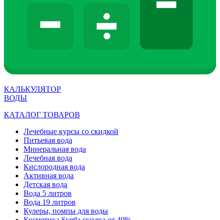
КАЛЬКУЛЯТОР
ВОДЫ
КАТАЛОГ ТОВАРОВ
Лечебные курсы со скидкой
Питьевая вода
Минеральная вода
Лечебная вода
Кислородная вода
Активная вода
Детская вода
Вода 5 литров
Вода 19 литров
Кулеры, помпы для воды
Косметика Svetla скидка от 40%