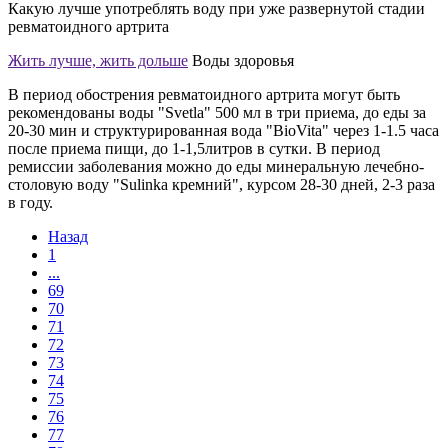
Какую лучше употреблять воду при уже развернутой стадии
ревматоидного артрита
Жить лучше, жить дольше
Воды здоровья
В период обострения ревматоидного артрита могут быть
рекомендованы воды "Svetla" 500 мл в три приема, до еды за
20-30 мин и структурированная вода "BioVita" через 1-1.5 часа
после приема пищи, до 1-1,5литров в сутки. В период
ремиссии заболевания можно до еды минеральную лечебно-
столовую воду "Sulinka кремний", курсом 28-30 дней, 2-3 раза
в году.
Назад
1
...
69
70
71
72
73
74
75
76
77