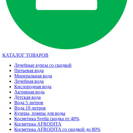
КАТАЛОГ ТОВАРОВ
Лечебные курсы со скидкой
Питьевая вода
Минеральная вода
Лечебная вода
Кислородная вода
Активная вода
Детская вода
Вода 5 литров
Вода 19 литров
Кулеры, помпы для воды
Косметика Svetla скидка от 40%
Косметика AFRODITA
Косметика AFRODITA со скидкой до 80%