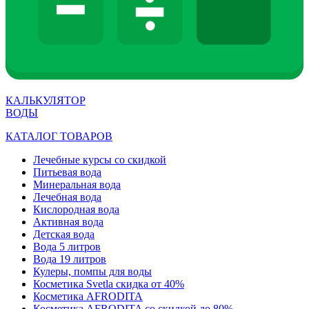
КАЛЬКУЛЯТОР
ВОДЫ
КАТАЛОГ ТОВАРОВ
Лечебные курсы со скидкой
Питьевая вода
Минеральная вода
Лечебная вода
Кислородная вода
Активная вода
Детская вода
Вода 5 литров
Вода 19 литров
Кулеры, помпы для воды
Косметика Svetla скидка от 40%
Косметика AFRODITA
Косметика AFRODITA со скидкой до 80%