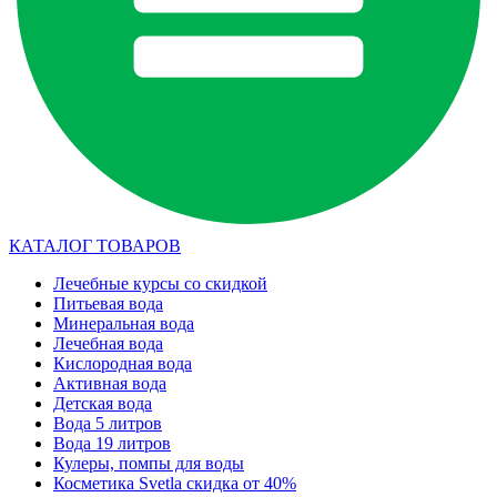
КАТАЛОГ ТОВАРОВ
Лечебные курсы со скидкой
Питьевая вода
Минеральная вода
Лечебная вода
Кислородная вода
Активная вода
Детская вода
Вода 5 литров
Вода 19 литров
Кулеры, помпы для воды
Косметика Svetla скидка от 40%