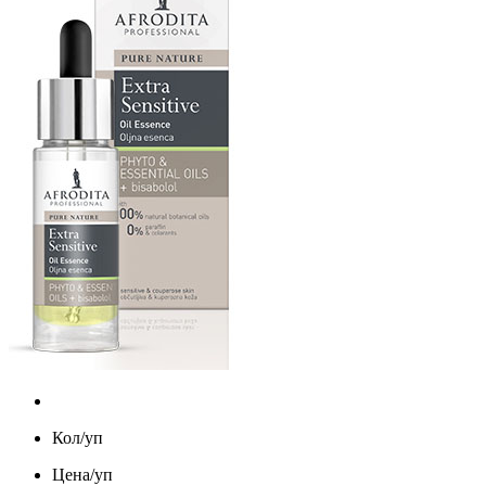
Кол/уп
Цена/уп