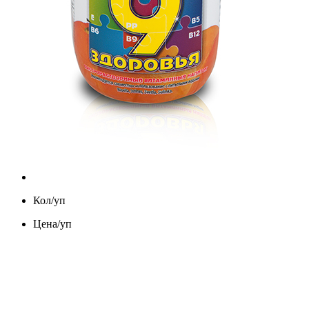
Кол/уп
Цена/уп