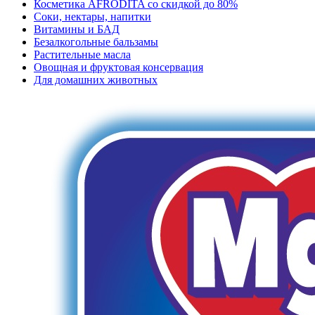
Косметика AFRODITA со скидкой до 80%
Соки, нектары, напитки
Витамины и БАД
Безалкогольные бальзамы
Растительные масла
Овощная и фруктовая консервация
Для домашних животных