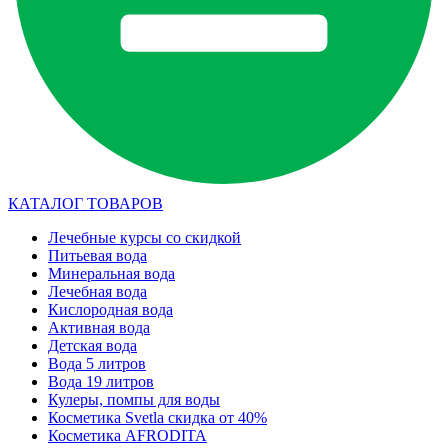
КАТАЛОГ ТОВАРОВ
Лечебные курсы со скидкой
Питьевая вода
Минеральная вода
Лечебная вода
Кислородная вода
Активная вода
Детская вода
Вода 5 литров
Вода 19 литров
Кулеры, помпы для воды
Косметика Svetla скидка от 40%
Косметика AFRODITA