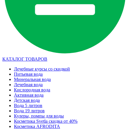
КАТАЛОГ ТОВАРОВ
Лечебные курсы со скидкой
Питьевая вода
Минеральная вода
Лечебная вода
Кислородная вода
Активная вода
Детская вода
Вода 5 литров
Вода 19 литров
Кулеры, помпы для воды
Косметика Svetla скидка от 40%
Косметика AFRODITA