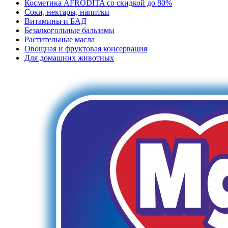
Косметика AFRODITA со скидкой до 80%
Соки, нектары, напитки
Витамины и БАД
Безалкогольные бальзамы
Растительные масла
Овощная и фруктовая консервация
Для домашних животных