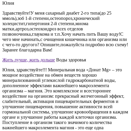
Юлия
Здравствуйте!У меня сахарный диабет 2-го типа(до 25
ммоль),зоб 1-й степени,остеопороз,хронический
холецистит,гипертония 2-й степени,миома
матки,артроз,остеохондроз всех отделов
позвоночника,глаукома и т.п.Хочу начать пить Вашу воду!С
чего мне начинать,с очищения кишечника или организма или
с чего-то другого? Опишите,пожалуйста подробно всю схему!
Заранее благодарна Вам!
Жить лучше, жить дольше
Воды здоровья
Юлия, здравствуйте!!! Минеральная вода «Донат Mg» – это
мощное воздействие на обмен веществ хорошо
минерализованной углекислой гидрокарбонатной воды,
дополненное эффектами важнейшего макроэлемента
организма – магния. Это комплексное и всестороннее
воздействие на организм: прекрасный желчегонный эффект,
слабительный, активация пищеварительных ферментов и
улучшение пищеварения, повышение активности всей
гормональной системы, улучшение кровообращения в каждом
органе и улучшение работы каждой клеточки организма.
Поступление в организм такого значимого количества
важнейшего макроэлемента магния - это еще одна