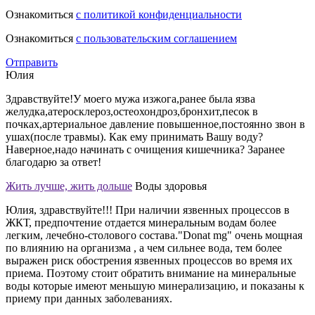
Ознакомиться
с политикой конфиденциальности
Ознакомиться
с пользовательским соглашением
Отправить
Юлия
Здравствуйте!У моего мужа изжога,ранее была язва
желудка,атеросклероз,остеохондроз,бронхит,песок в
почках,артериальное давление повышенное,постоянно звон в
ушах(после травмы). Как ему принимать Вашу воду?
Наверное,надо начинать с очищения кишечника? Заранее
благодарю за ответ!
Жить лучше, жить дольше
Воды здоровья
Юлия, здравствуйте!!! При наличии язвенных процессов в
ЖКТ, предпочтение отдается минеральным водам более
легким, лечебно-столового состава."Donat mg" очень мощная
по влиянию на организма , а чем сильнее вода, тем более
выражен риск обострения язвенных процессов во время их
приема. Поэтому стоит обратить внимание на минеральные
воды которые имеют меньшую минерализацию, и показаны к
приему при данных заболеваниях.