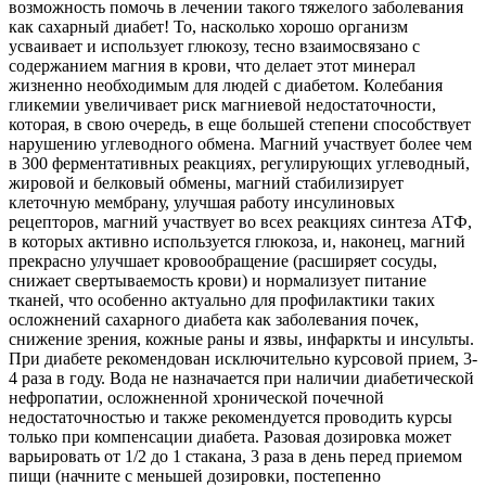
возможность помочь в лечении такого тяжелого заболевания
как сахарный диабет! То, насколько хорошо организм
усваивает и использует глюкозу, тесно взаимосвязано с
содержанием магния в крови, что делает этот минерал
жизненно необходимым для людей с диабетом. Колебания
гликемии увеличивает риск магниевой недостаточности,
которая, в свою очередь, в еще большей степени способствует
нарушению углеводного обмена. Магний участвует более чем
в 300 ферментативных реакциях, регулирующих углеводный,
жировой и белковый обмены, магний стабилизирует
клеточную мембрану, улучшая работу инсулиновых
рецепторов, магний участвует во всех реакциях синтеза АТФ,
в которых активно используется глюкоза, и, наконец, магний
прекрасно улучшает кровообращение (расширяет сосуды,
снижает свертываемость крови) и нормализует питание
тканей, что особенно актуально для профилактики таких
осложнений сахарного диабета как заболевания почек,
снижение зрения, кожные раны и язвы, инфаркты и инсульты.
При диабете рекомендован исключительно курсовой прием, 3-
4 раза в году. Вода не назначается при наличии диабетической
нефропатии, осложненной хронической почечной
недостаточностью и также рекомендуется проводить курсы
только при компенсации диабета. Разовая дозировка может
варьировать от 1/2 до 1 стакана, 3 раза в день перед приемом
пищи (начните с меньшей дозировки, постепенно