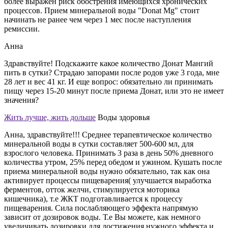
более выражен риск обострения имеющихся хронических
процессов. Прием минеральной воды "Donat Mg" стоит
начинать не ранее чем через 1 мес после наступления
ремиссии.
Анна
Здравствуйте! Подскажите какое количество Донат Мангий
пить в сутки? Страдаю запорами после родов уже 3 года, мне
28 лет и вес 41 кг. И еще вопрос: обязательно ли принимать
пищу через 15-20 минут после приема Донат, или это не имеет
значения?
Жить лучше, жить дольше
Воды здоровья
Анна, здравствуйте!!! Среднее терапевтическое количество
минеральной воды в сутки составляет 500-600 мл, для
взрослого человека. Принимать 3 раза в день 50% дневного
количества утром, 25% перед обедом и ужином. Кушать после
приема минеральной воды нужно обязательно, так как она
активирует процессы пищеварения( улучшается выработка
ферментов, отток желчи, стимулируется моторика
кишечника), т.е ЖКТ подготавливается к процессу
пищеварения. Сила послабляющего эффекта напрямую
зависит от дозировок воды. Т.е Вы можете, как немного
увеличивать дозировки для достижения нужного эффекта и