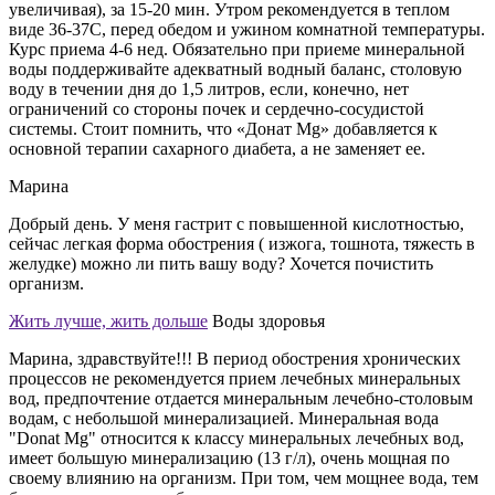
увеличивая), за 15-20 мин. Утром рекомендуется в теплом
виде 36-37С, перед обедом и ужином комнатной температуры.
Курс приема 4-6 нед. Обязательно при приеме минеральной
воды поддерживайте адекватный водный баланс, столовую
воду в течении дня до 1,5 литров, если, конечно, нет
ограничений со стороны почек и сердечно-сосудистой
системы. Стоит помнить, что «Донат Mg» добавляется к
основной терапии сахарного диабета, а не заменяет ее.
Марина
Добрый день. У меня гастрит с повышенной кислотностью,
сейчас легкая форма обострения ( изжога, тошнота, тяжесть в
желудке) можно ли пить вашу воду? Хочется почистить
организм.
Жить лучше, жить дольше
Воды здоровья
Марина, здравствуйте!!! В период обострения хронических
процессов не рекомендуется прием лечебных минеральных
вод, предпочтение отдается минеральным лечебно-столовым
водам, с небольшой минерализацией. Минеральная вода
"Donat Mg" относится к классу минеральных лечебных вод,
имеет большую минерализацию (13 г/л), очень мощная по
своему влиянию на организм. При том, чем мощнее вода, тем