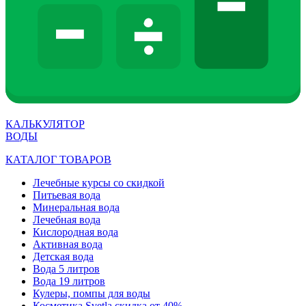
КАЛЬКУЛЯТОР
ВОДЫ
КАТАЛОГ ТОВАРОВ
Лечебные курсы со скидкой
Питьевая вода
Минеральная вода
Лечебная вода
Кислородная вода
Активная вода
Детская вода
Вода 5 литров
Вода 19 литров
Кулеры, помпы для воды
Косметика Svetla скидка от 40%