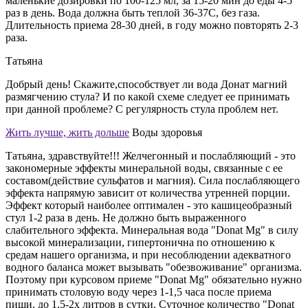
маленькие дозировки по 100-125 мл, за 15-20 мин до еды 4-5
раз в день. Вода должна быть теплой 36-37С, без газа.
Длительность приема 28-30 дней, в году можно повторять 2-3
раза.
Татьяна
Добрый день! Скажите,способствует ли вода Донат магний
размягчению стула? И по какой схеме следует ее принимать
при данной проблеме? С регулярность стула проблем нет.
Жить лучше, жить дольше
Воды здоровья
Татьяна, здравствуйте!!! Желчегонный и послабляющий - это
закономерные эффекты минеральной воды, связанные с ее
составом(действие сульфатов и магния). Сила послабляющего
эффекта напрямую зависит от количества утренней порции.
Эффект который наиболее оптимален - это кашицеобразный
стул 1-2 раза в день. Не должно быть выраженного
слабительного эффекта. Минеральная вода "Donat Mg" в силу
высокой минерализации, гипертонична по отношению к
средам нашего организма, и при несоблюдении адекватного
водного баланса может вызывать "обезвоживание" организма.
Поэтому при курсовом приеме "Donat Mg" обязательно нужно
принимать столовую воду через 1-1,5 часа после приема
пищи, до 1,5-2х литров в сутки. Суточное количество "Donat