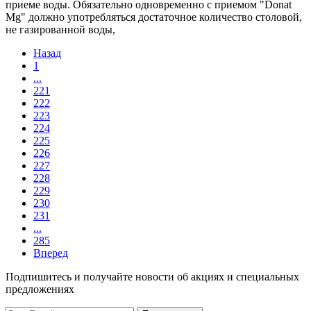
приеме воды. Обязательно одновременно с приемом "Donat
Mg" должно употребляться достаточное количество столовой,
не газированной воды,
Назад
1
...
221
222
223
224
225
226
227
228
229
230
231
...
285
Вперед
Подпишитесь и получайте новости об акциях и специальных
предложениях