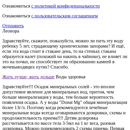
Ознакомиться
с политикой конфиденциальности
Ознакомиться
с пользовательским соглашением
Отправить
Леонора
Здравствуйте, скажите, пожалуйста, можно ли пить эту воду
ребенку 5 лет, страдающему хроническими запорами? И ещё,
если эта вода стоит в стакане день, то на стенках стакана
образуется налет (похожий на накипь в чайнике), не влияет ли
это на почки, не способствует ли образованию камней в
мочевыводящих путях? Спасибо.
Жить лучше, жить дольше
Воды здоровья
Здравствуйте!!! Осадок минеральных солей - это вполне
допустимое явление для минеральных вод, притом, чем
больше минерализация у воды, тем больше вероятность
появления осадка. А у воды "Donat Mg" общая минерализация
более 13г/л. Поэтому когда рекомендуются лечебные
минеральные воды всегда оговариваются дозировки, схемы и
продолжительность приема!!!! Детям дозировка
рассчитывается по массе тела 3-5мл на 1 кг веса, разовая
дозировка. Можно порекомендовать 2 схемы приема. Первая