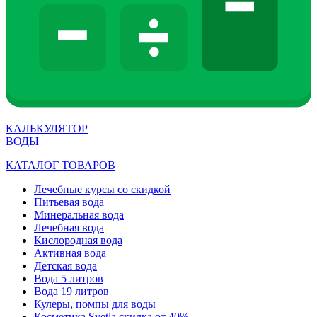
КАЛЬКУЛЯТОР
ВОДЫ
КАТАЛОГ ТОВАРОВ
Лечебные курсы со скидкой
Питьевая вода
Минеральная вода
Лечебная вода
Кислородная вода
Активная вода
Детская вода
Вода 5 литров
Вода 19 литров
Кулеры, помпы для воды
Косметика Svetla скидка от 40%