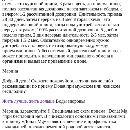
схема - это курсовой прием, 3 раза в день, до приема пищи,
полная рассчитанная дозировка перед завтраком и обедом, а
вечером 1/2 рассчитанной дозировки. Длительность приема
28-30 дней, затем перерыв на 3 мес Вторая схема - это
поддерживающий прием, когда вода употребляется только
перед завтраком, 100% рассчитанной дозировки, 5 дней в
неделю прием, 2 дня перерыв длительность 2-3 мес, затем
перерыв 1,5-2 мес. Обязательно одновременно нужно
употреблять столовую, не газированную воду, между
приемами пищи. А бессистемный, длительный прием воды
может приводить к нарушению минерального обмена в
организме и вызывает привыкание к воде.
Марина
Добрый день! Скажите пожалуйста, есть ли какие либо
рекомендации по приёму Donat при мужском или женском
бесплодии?
Жить лучше, жить дольше
Воды здоровья
Марина, здравствуйте!!! Специальных схем приема "Donat Mg
"при бесплодии нет. В гинекологии основными показаниями
к приему «Донат Мg» являются лечение и профилактика
выкидышей, преждевременной родовой деятельности,