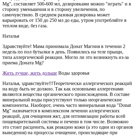
Mg", составляет 500-600 мл, дозировками можно "играть" и в
сторону уменьшения и в сторону увеличения, по
самочувствию. В среднем разовая дозировка может
варьировать от 150 до 250 мл до еды, утром употребляйте в
теплом виде, без газа.
Наталья
Здравствуйте! Мама принимала Донат Магния в течении 2
недель по пол бутылки в день. Появились на теле прыщи,
типа аллергической реакции. Могло ли это возникнуть из-за
приема Доната Мg?
Жить лучше, жить дольше
Воды здоровья
Наталья, здравствуйте!!!Теоретически аллергических реакций
на воду быть не должно. Так как основными аллергенами
являются вещества органического происхождения. В составе
минеральной воды присутствуют только неорганические
компоненты. Наоборот, очень часто минеральная вода "Donat
Mg" назначается в комплексном лечении аллергических
реакций, для очищения жкт, для оптимизации работы всей
пищеварительной системы и печени в том числе. Возможно
это стоит расценить, как реакцию кожи (а это один из органов
выведения) на процессы очищение, происходящие при