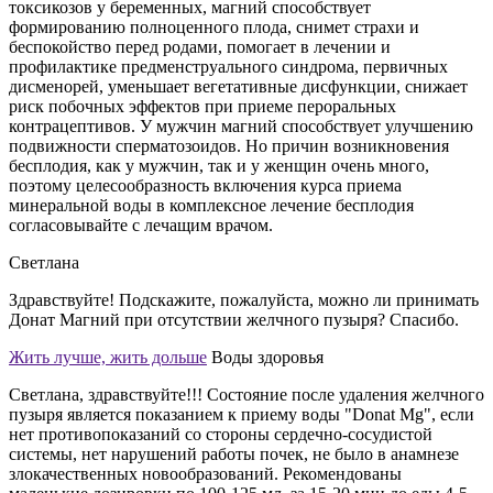
токсикозов у беременных, магний способствует
формированию полноценного плода, снимет страхи и
беспокойство перед родами, помогает в лечении и
профилактике предменструального синдрома, первичных
дисменорей, уменьшает вегетативные дисфункции, снижает
риск побочных эффектов при приеме пероральных
контрацептивов. У мужчин магний способствует улучшению
подвижности сперматозоидов. Но причин возникновения
бесплодия, как у мужчин, так и у женщин очень много,
поэтому целесообразность включения курса приема
минеральной воды в комплексное лечение бесплодия
согласовывайте с лечащим врачом.
Светлана
Здравствуйте! Подскажите, пожалуйста, можно ли принимать
Донат Магний при отсутствии желчного пузыря? Спасибо.
Жить лучше, жить дольше
Воды здоровья
Светлана, здравствуйте!!! Состояние после удаления желчного
пузыря является показанием к приему воды "Donat Mg", если
нет противопоказаний со стороны сердечно-сосудистой
системы, нет нарушений работы почек, не было в анамнезе
злокачественных новообразований. Рекомендованы