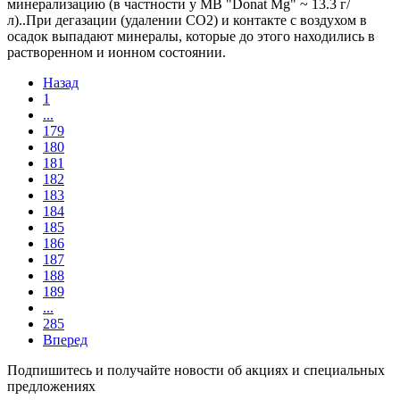
минерализацию (в частности у МВ "Donat Mg" ~ 13.3 г/
л)..При дегазации (удалении СО2) и контакте с воздухом в
осадок выпадают минералы, которые до этого находились в
растворенном и ионном состоянии.
Назад
1
...
179
180
181
182
183
184
185
186
187
188
189
...
285
Вперед
Подпишитесь и получайте новости об акциях и специальных
предложениях