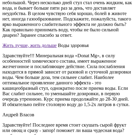
небольшой. Через несколько дней стул стал очень жидким, как
вода, и бывает больше пяти раз за день, что доставляет
неудобства. В целом чувствую себя хорошо, болей в животе
нет, иногда газообразование. Подскажите, пожалуйста, такого
ярко выраженного слабительного эффекта не должно быть?
Как правильно принимать воду, чтобы не было сильной
диареи? Заранее спасибо за ответ.
Жить лучше, жить дольше
Воды здоровья
Здравствуйте!!! Минеральная вода «Donat Mg», в силу
особенностей химического состава, имеет выраженное
желчегонное и послабляющее действие. Сила послабления
находится в прямой зависит от разовой и суточной дозировки
воды. Чем больше доза, тем сильнее слабит. Наиболее
оптимальное проявление данного эффекта - это
кашицеобразный стул, однократно после приема воды. Если
Вас слабит сильнее, то уменьшайте дозировки, в первую
очередь утреннюю. Курс приема продолжайте до 28-30 дней.
И обязательно пейте столовую воду до 1,5-2х литров в сутки.
Андрей Власов
Здравствуйте! Последнее время стоит скушать сырой фрукт
или овощ и сразу - запор! поможет ли ваша чудесная вода?