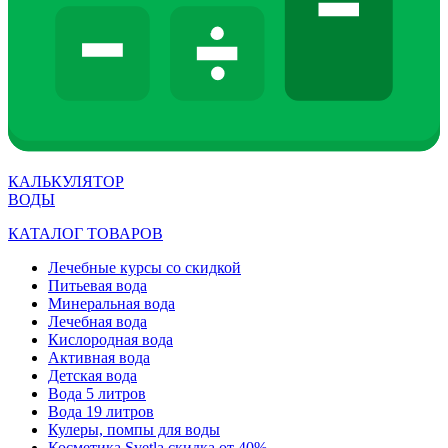
КАЛЬКУЛЯТОР
ВОДЫ
КАТАЛОГ ТОВАРОВ
Лечебные курсы со скидкой
Питьевая вода
Минеральная вода
Лечебная вода
Кислородная вода
Активная вода
Детская вода
Вода 5 литров
Вода 19 литров
Кулеры, помпы для воды
Косметика Svetla скидка от 40%