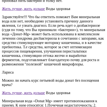
пробовал пить бактерии и толку нет.
Жить лучше, жить дольше
Воды здоровья
Здравствуйте!!! Что бы ответить поможет Вам минеральная
вода или нет, необходимо установить причину данного
явления, т.е узнать диагноз. Если речь идет о дизбактериозе
(судя по тому, что Вы принимали «бактерии»), то минеральная
вода «Донат-Mg» может быть использована в комплексном
лечении синдрома дисбактериоза в сочетании с запорами, как
средство стимулирующее моторику кишечника, и в качестве
пребиотика. Т.е средства, которое за счет оптимизации
процессов пищеварения, улучшения перистальтики
кишечника, стимуляции оттока желчи и выработки
ферментов, подготавливает благодатную почву для роста и
размножения "полезной" кишечной микрофлоры.
Лариса
Можно ли начать курс петьевой воды донат без посещения
врача?
Жить лучше, жить дольше
Воды здоровья
Минеральная вода «Donat Mg» имеет противопоказания к
приему. К ним относятся: 1.Почечная недостаточность; 2.