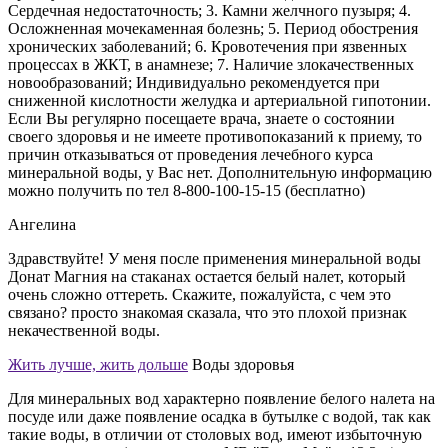
Сердечная недостаточность; 3. Камни желчного пузыря; 4.
Осложненная мочекаменная болезнь; 5. Период обострения
хронических заболеваний; 6. Кровотечения при язвенных
процессах в ЖКТ, в анамнезе; 7. Наличие злокачественных
новообразований; Индивидуально рекомендуется при
сниженной кислотности желудка и артериальной гипотонии.
Если Вы регулярно посещаете врача, знаете о состоянии
своего здоровья и не имеете противопоказаний к приему, то
причин отказываться от проведения лечебного курса
минеральной воды, у Вас нет. Дополнительную информацию
можно получить по тел 8-800-100-15-15 (бесплатно)
Ангелина
Здравствуйте! У меня после применения минеральной воды
Донат Магния на стаканах остается белый налет, который
очень сложно оттереть. Скажите, пожалуйста, с чем это
связано? просто знакомая сказала, что это плохой признак
некачественной воды.
Жить лучше, жить дольше
Воды здоровья
Для минеральных вод характерно появление белого налета на
посуде или даже появление осадка в бутылке с водой, так как
такие воды, в отличии от столовых вод, имеют избыточную