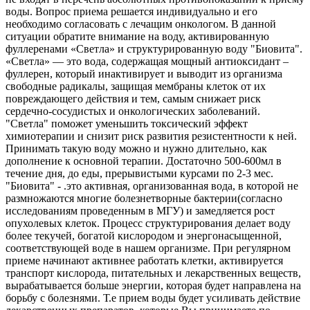
воды. Вопрос приема решается индивидуально и его
необходимо согласовать с лечащим онкологом. В данной
ситуации обратите внимание на воду, активированную
фуллеренами «Светла» и структурированную воду "Биовита".
«Светла» — это вода, содержащая мощный антиоксидант –
фуллерен, который инактивирует и выводит из организма
свободные радикалы, защищая мембраны клеток от их
повреждающего действия и тем, самым снижает риск
сердечно-сосудистых и онкологических заболеваний.
"Светла" поможет уменьшить токсический эффект
химиотерапии и снизит риск развития резистентности к ней.
Принимать такую воду можно и нужно длительно, как
дополнение к основной терапии. Достаточно 500-600мл в
течение дня, до еды, прерывистыми курсами по 2-3 мес.
"Биовита" - .это активная, организованная вода, в которой не
размножаются многие болезнетворные бактерии(согласно
исследованиям проведенным в МГУ) и замедляется рост
опухолевых клеток. Процесс структурирования делает воду
более текучей, богатой кислородом и энергонасыщенной,
соответствующей воде в нашем организме. При регулярном
приеме начинают активнее работать клетки, активируется
транспорт кислорода, питательных и лекарственных веществ,
вырабатывается больше энергии, которая будет направлена на
борьбу с болезнями. Т.е прием воды будет усиливать действие