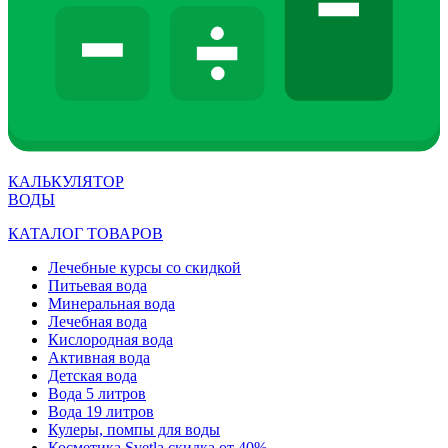
КАЛЬКУЛЯТОР
ВОДЫ
КАТАЛОГ ТОВАРОВ
Лечебные курсы со скидкой
Питьевая вода
Минеральная вода
Лечебная вода
Кислородная вода
Активная вода
Детская вода
Вода 5 литров
Вода 19 литров
Кулеры, помпы для воды
Косметика Svetla скидка от 40%