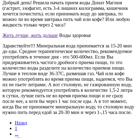
Добрый день! Решила начать прием воды Донат Магния
(гастрит, эзофагит, есть 3-4 лишних килограмма, кишечник
хочется почистить). если принимать воду до завтрака, то
можно ли во время завтрака пить чай или кофе? Или любую
жидкость только через 2 часа?
Жить лучше, жить дольше
Воды здоровья
Здравствуйте!!! Минеральная вода принимается за 15-20 мин
до еды. Среднее терапевтическое количество, рекомендуемое
употреблять в течение дня - это 500-600мл. Если Вы
придерживаетесь частого дробного приема пищи, то это
количество воды разделите на количество приемов пищи.
Лучше в теплом виде 36-37С, размешав газ. Чай или кофе
можно употреблять во время приема пищи, надеемся, что Вы
их не пьете литрами. А вот столовую, не газированную воду,
которую рекомендуется употреблять в количестве 1,5-2 литра
в сутки, лучше пить не во время приема пищи и не сразу
после нее, а хотя бы через 1 час после еды. А в тот момент,
когда Вы не принимаете минеральную воду, то столовую воду
нужно пить перед едой за 20-30 мин и через 1-,15 часа после.
Назад
1
...