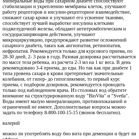
Минеральные воды при сахарном диабете способствуют
стабилизации и укреплению мембраны клеток, улучшают
работу рецепторов и инсулин-рецепторное взаимодействие,
снижают сахар крови и улучшают его усвоение тканями,
способствует лучшей выработке инсулина клетками
поджелудочной железы, обладают антитромботическим и
сосудорасширяющим действием, улучшают
микроциркуляцию, предупреждают развитие осложнений
сахарного диабета, таких как ангиопатия, ретинопатия,
нефропатия. Рекомендуется только для курсового приема, по
28-30 дней, 2- 3 раза в году. Разовая дозировка рассчитывается
по массе тела ребенка, из расчета 2-3 мл на 1 кг веса. В день
рекомендовано 3-4 приема, до еды. Но так как при диабете 1
типа уровень сахара в крови претерпевает значительные
колебания, от гипер- до гипогликемии, то первый курс
приема, с подбором дозировок, рекомендуется проводить
только под наблюдением врача. Из столовых вод обратите
внимание на структурированную воду "BioVita" и "Svetla".
Воды имеют малую минерализацию, противопоказаний и
ограничений не имеют. Дополнительные вопросы можно
задать по телефону 8-800-100-15-15 (звонок бесплатно).
валерий
можно ли употреблять воду био вита при деменции и будет ли