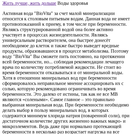
Жить лучше, жить дольше
Воды здоровья
Активная вода "BioVita" за счет малой минерализации
относится к столовым питьевым водам. Данная вода не имеет
противопоказаний к приему, в том числе при беременности.
Являясь структурированной водой она более активно
участвует в процессах жизнедеятельности. Являясь
универсальным растворителем, она быстрее донесёт
необходимое до клеток и также быстро выведет вредные
продукты, образовавшиеся в процессе метаболизма. Поэтому
воду "BioVita" Вы сможете пить постоянно, на протяжении
всей беременности, но... соблюдая рекомендации лечащего
врача по количеству потребляемой жидкости. Не стоит во
время беременности отказываться и от минеральной воды.
Хотя в отношении минеральных вод при беременности
сформировалось неправильное мнение ассоциировать их с
солью, которую рекомендовано ограничивать во время
беременности. Это далеко от истины, так как не все МВ
являются «солеными». Самое главное – это правильно
выбранная минеральная вода. При беременности необходимо
делать выбор в пользу минеральных вод, в которых
содержится минимум хлорида натрия (поваренной соли), при
достаточном количестве других жизненно важных макро- и
микроэлементов. Ведь даже при нормально протекающей
беременности в несколько раз возрастает нагрузка на все