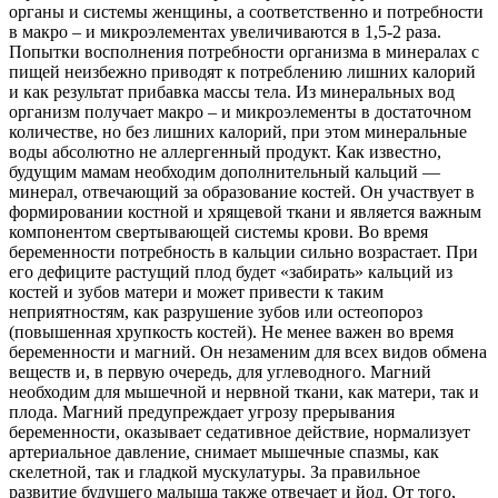
органы и системы женщины, а соответственно и потребности
в макро – и микроэлементах увеличиваются в 1,5-2 раза.
Попытки восполнения потребности организма в минералах с
пищей неизбежно приводят к потреблению лишних калорий
и как результат прибавка массы тела. Из минеральных вод
организм получает макро – и микроэлементы в достаточном
количестве, но без лишних калорий, при этом минеральные
воды абсолютно не аллергенный продукт. Как известно,
будущим мамам необходим дополнительный кальций —
минерал, отвечающий за образование костей. Он участвует в
формировании костной и хрящевой ткани и является важным
компонентом свертывающей системы крови. Во время
беременности потребность в кальции сильно возрастает. При
его дефиците растущий плод будет «забирать» кальций из
костей и зубов матери и может привести к таким
неприятностям, как разрушение зубов или остеопороз
(повышенная хрупкость костей). Не менее важен во время
беременности и магний. Он незаменим для всех видов обмена
веществ и, в первую очередь, для углеводного. Магний
необходим для мышечной и нервной ткани, как матери, так и
плода. Магний предупреждает угрозу прерывания
беременности, оказывает седативное действие, нормализует
артериальное давление, снимает мышечные спазмы, как
скелетной, так и гладкой мускулатуры. За правильное
развитие будущего малыша также отвечает и йод. От того,