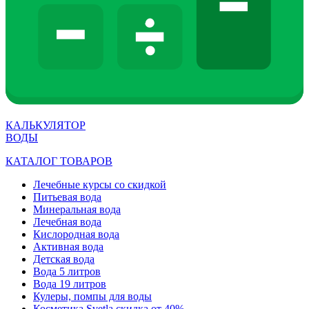
КАЛЬКУЛЯТОР
ВОДЫ
КАТАЛОГ ТОВАРОВ
Лечебные курсы со скидкой
Питьевая вода
Минеральная вода
Лечебная вода
Кислородная вода
Активная вода
Детская вода
Вода 5 литров
Вода 19 литров
Кулеры, помпы для воды
Косметика Svetla скидка от 40%