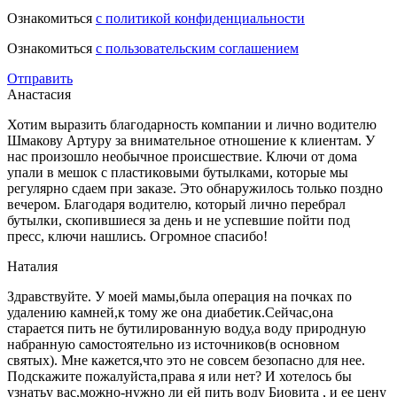
Ознакомиться
с политикой конфиденциальности
Ознакомиться
с пользовательским соглашением
Отправить
Анастасия
Хотим выразить благодарность компании и лично водителю
Шмакову Артуру за внимательное отношение к клиентам. У
нас произошло необычное происшествие. Ключи от дома
упали в мешок с пластиковыми бутылками, которые мы
регулярно сдаем при заказе. Это обнаружилось только поздно
вечером. Благодаря водителю, который лично перебрал
бутылки, скопившиеся за день и не успевшие пойти под
пресс, ключи нашлись. Огромное спасибо!
Наталия
Здравствуйте. У моей мамы,была операция на почках по
удалению камней,к тому же она диабетик.Сейчас,она
старается пить не бутилированную воду,а воду природную
набранную самостоятельно из источников(в основном
святых). Мне кажется,что это не совсем безопасно для нее.
Подскажите пожалуйста,права я или нет? И хотелось бы
узнатьу вас,можно-нужно ли ей пить воду Биовита , и ее цену