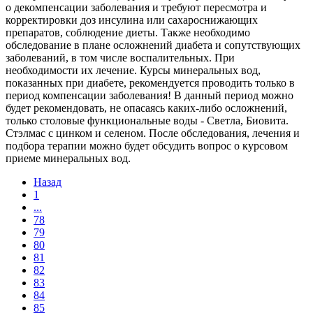
о декомпенсации заболевания и требуют пересмотра и
корректировки доз инсулина или сахароснижающих
препаратов, соблюдение диеты. Также необходимо
обследование в плане осложнений диабета и сопутствующих
заболеваний, в том числе воспалительных. При
необходимости их лечение. Курсы минеральных вод,
показанных при диабете, рекомендуется проводить только в
период компенсации заболевания! В данный период можно
будет рекомендовать, не опасаясь каких-либо осложнений,
только столовые функциональные воды - Светла, Биовита.
Стэлмас с цинком и селеном. После обследования, лечения и
подбора терапии можно будет обсудить вопрос о курсовом
приеме минеральных вод.
Назад
1
...
78
79
80
81
82
83
84
85