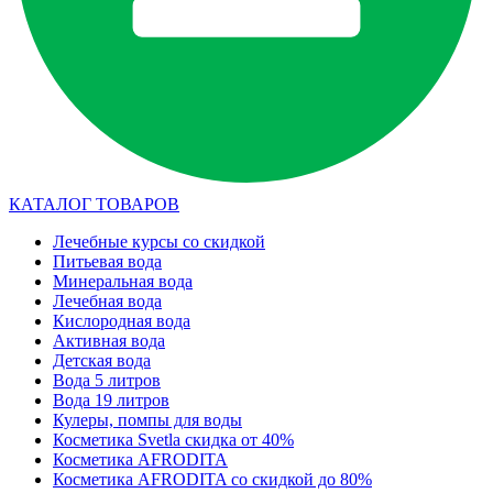
КАТАЛОГ ТОВАРОВ
Лечебные курсы со скидкой
Питьевая вода
Минеральная вода
Лечебная вода
Кислородная вода
Активная вода
Детская вода
Вода 5 литров
Вода 19 литров
Кулеры, помпы для воды
Косметика Svetla скидка от 40%
Косметика AFRODITA
Косметика AFRODITA со скидкой до 80%