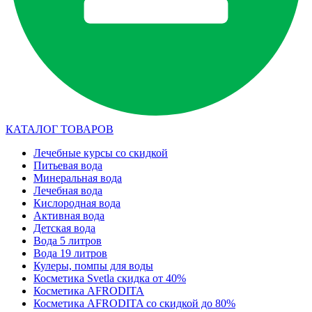
КАТАЛОГ ТОВАРОВ
Лечебные курсы со скидкой
Питьевая вода
Минеральная вода
Лечебная вода
Кислородная вода
Активная вода
Детская вода
Вода 5 литров
Вода 19 литров
Кулеры, помпы для воды
Косметика Svetla скидка от 40%
Косметика AFRODITA
Косметика AFRODITA со скидкой до 80%