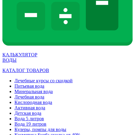
КАЛЬКУЛЯТОР
ВОДЫ
КАТАЛОГ ТОВАРОВ
Лечебные курсы со скидкой
Питьевая вода
Минеральная вода
Лечебная вода
Кислородная вода
Активная вода
Детская вода
Вода 5 литров
Вода 19 литров
Кулеры, помпы для воды
Косметика Svetla скидка от 40%