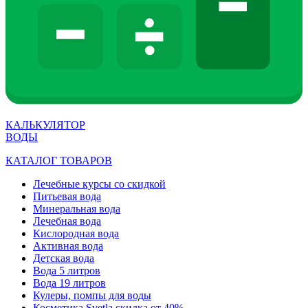
КАЛЬКУЛЯТОР
ВОДЫ
КАТАЛОГ ТОВАРОВ
Лечебные курсы со скидкой
Питьевая вода
Минеральная вода
Лечебная вода
Кислородная вода
Активная вода
Детская вода
Вода 5 литров
Вода 19 литров
Кулеры, помпы для воды
Косметика Svetla скидка от 40%