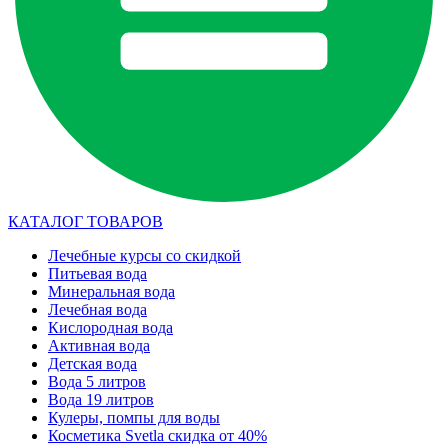
КАТАЛОГ ТОВАРОВ
Лечебные курсы со скидкой
Питьевая вода
Минеральная вода
Лечебная вода
Кислородная вода
Активная вода
Детская вода
Вода 5 литров
Вода 19 литров
Кулеры, помпы для воды
Косметика Svetla скидка от 40%