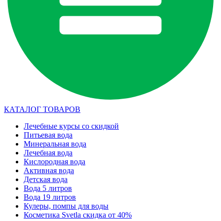
КАТАЛОГ ТОВАРОВ
Лечебные курсы со скидкой
Питьевая вода
Минеральная вода
Лечебная вода
Кислородная вода
Активная вода
Детская вода
Вода 5 литров
Вода 19 литров
Кулеры, помпы для воды
Косметика Svetla скидка от 40%