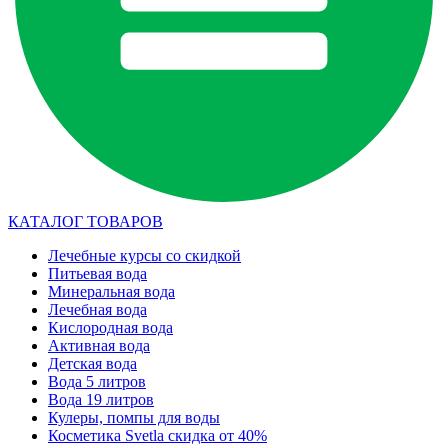
КАТАЛОГ ТОВАРОВ
Лечебные курсы со скидкой
Питьевая вода
Минеральная вода
Лечебная вода
Кислородная вода
Активная вода
Детская вода
Вода 5 литров
Вода 19 литров
Кулеры, помпы для воды
Косметика Svetla скидка от 40%