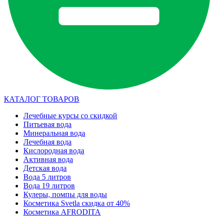
КАТАЛОГ ТОВАРОВ
Лечебные курсы со скидкой
Питьевая вода
Минеральная вода
Лечебная вода
Кислородная вода
Активная вода
Детская вода
Вода 5 литров
Вода 19 литров
Кулеры, помпы для воды
Косметика Svetla скидка от 40%
Косметика AFRODITA