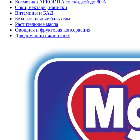
Косметика AFRODITA со скидкой до 80%
Соки, нектары, напитки
Витамины и БАД
Безалкогольные бальзамы
Растительные масла
Овощная и фруктовая консервация
Для домашних животных