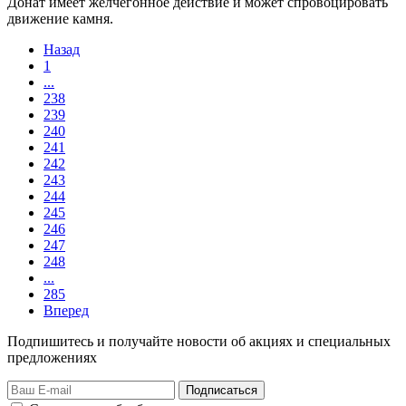
Донат имеет желчегонное действие и может спровоцировать
движение камня.
Назад
1
...
238
239
240
241
242
243
244
245
246
247
248
...
285
Вперед
Подпишитесь и получайте новости об акциях и специальных
предложениях
Подписаться