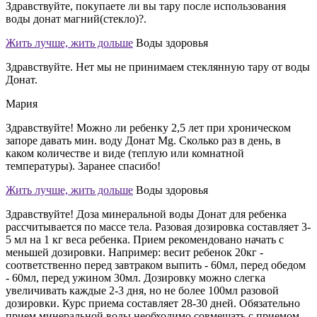
Здравствуйте, покупаете ли вы тару после использования
воды донат магний(стекло)?.
Жить лучше, жить дольше
Воды здоровья
Здравствуйте. Нет мы не принимаем стеклянную тару от воды
Донат.
Мария
Здравствуйте! Можно ли ребенку 2,5 лет при хроническом
запоре давать мин. воду Донат Mg. Сколько раз в день, в
каком количестве и виде (теплую или комнатной
температуры). Заранее спасибо!
Жить лучше, жить дольше
Воды здоровья
Здравствуйте! Доза минеральной воды Донат для ребенка
рассчитывается по массе тела. Разовая дозировка составляет 3-
5 мл на 1 кг веса ребенка. Прием рекомендовано начать с
меньшей дозировки. Например: весит ребенок 20кг -
соответственно перед завтраком выпить - 60мл, перед обедом
- 60мл, перед ужином 30мл. Дозировку можно слегка
увеличивать каждые 2-3 дня, но не более 100мл разовой
дозировки. Курс приема составляет 28-30 дней. Обязательно
прием минеральной воды необходимо совмещать с приемом