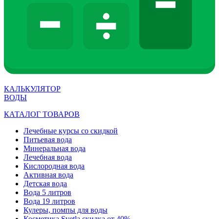
КАЛЬКУЛЯТОР
ВОДЫ
КАТАЛОГ ТОВАРОВ
Лечебные курсы со скидкой
Питьевая вода
Минеральная вода
Лечебная вода
Кислородная вода
Активная вода
Детская вода
Вода 5 литров
Вода 19 литров
Кулеры, помпы для воды
Косметика Svetla скидка от 40%