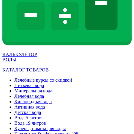
КАЛЬКУЛЯТОР
ВОДЫ
КАТАЛОГ ТОВАРОВ
Лечебные курсы со скидкой
Питьевая вода
Минеральная вода
Лечебная вода
Кислородная вода
Активная вода
Детская вода
Вода 5 литров
Вода 19 литров
Кулеры, помпы для воды
Косметика Svetla скидка от 40%