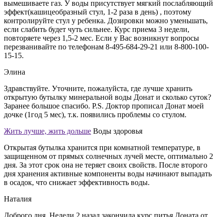
вымешиваете газ. У воды присутствует мягкий послабляющий
эффект(кашицеобразный стул, 1-2 раза в день) , поэтому
контролируйте стул у ребенка. Дозировки можно уменьшать,
если слабить будет чуть сильнее. Курс приема 3 недели,
повторяете через 1,5-2 мес. Если у Вас возникнут вопросы
перезванивайте по телефонам 8-495-684-29-21 или 8-800-100-
15-15.
Элина
Здравствуйте. Уточните, пожалуйста, где лучше хранить
открытую бутылку минеральной воды Донат и сколько суток?
Заранее большое спасибо. P.S. Доктор прописал Донат моей
дочке (1год 5 мес), т.к. появились проблемы со стулом.
Жить лучше, жить дольше
Воды здоровья
Открытая бутылка хранится при комнатной температуре, в
защищенном от прямых солнечных лучей месте, оптимально 2
дня. За этот срок она не теряет своих свойств. После второго
дня хранения активные компоненты воды начинают выпадать
в осадок, что снижает эффективность воды.
Наталия
Доброго дня. Недели 2 назад закончила курс питья Доната от