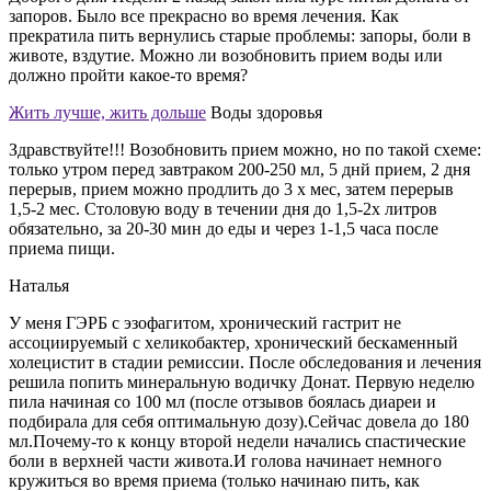
запоров. Было все прекрасно во время лечения. Как
прекратила пить вернулись старые проблемы: запоры, боли в
животе, вздутие. Можно ли возобновить прием воды или
должно пройти какое-то время?
Жить лучше, жить дольше
Воды здоровья
Здравствуйте!!! Возобновить прием можно, но по такой схеме:
только утром перед завтраком 200-250 мл, 5 днй прием, 2 дня
перерыв, прием можно продлить до 3 х мес, затем перерыв
1,5-2 мес. Столовую воду в течении дня до 1,5-2х литров
обязательно, за 20-30 мин до еды и через 1-1,5 часа после
приема пищи.
Наталья
У меня ГЭРБ с эзофагитом, хронический гастрит не
ассоциируемый с хеликобактер, хронический бескаменный
холецистит в стадии ремиссии. После обследования и лечения
решила попить минеральную водичку Донат. Первую неделю
пила начиная со 100 мл (после отзывов боялась диареи и
подбирала для себя оптимальную дозу).Сейчас довела до 180
мл.Почему-то к концу второй недели начались спастические
боли в верхней части живота.И голова начинает немного
кружиться во время приема (только начинаю пить, как