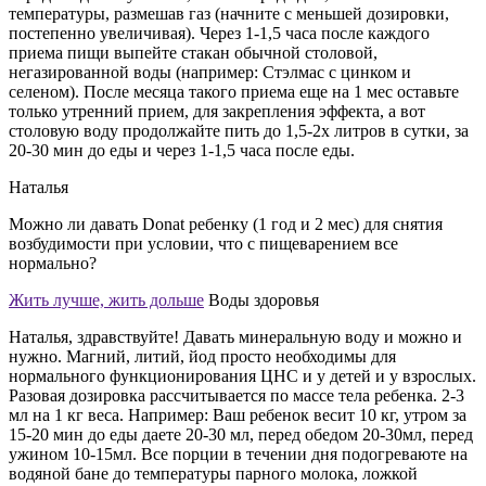
температуры, размешав газ (начните с меньшей дозировки,
постепенно увеличивая). Через 1-1,5 часа после каждого
приема пищи выпейте стакан обычной столовой,
негазированной воды (например: Стэлмас с цинком и
селеном). После месяца такого приема еще на 1 мес оставьте
только утренний прием, для закрепления эффекта, а вот
столовую воду продолжайте пить до 1,5-2х литров в сутки, за
20-30 мин до еды и через 1-1,5 часа после еды.
Наталья
Можно ли давать Donat ребенку (1 год и 2 мес) для снятия
возбудимости при условии, что с пищеварением все
нормально?
Жить лучше, жить дольше
Воды здоровья
Наталья, здравствуйте! Давать минеральную воду и можно и
нужно. Магний, литий, йод просто необходимы для
нормального функционирования ЦНС и у детей и у взрослых.
Разовая дозировка рассчитывается по массе тела ребенка. 2-3
мл на 1 кг веса. Например: Ваш ребенок весит 10 кг, утром за
15-20 мин до еды даете 20-30 мл, перед обедом 20-30мл, перед
ужином 10-15мл. Все порции в течении дня подогреваюте на
водяной бане до температуры парного молока, ложкой