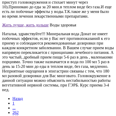
приступ головокружения и стихает минут через
10).Принимаю до еды за 20 мин.в теплом виде без газа.И еще
есть ли побочные эффекты у воды.Т.К.такое же у меня было
во время лечения лекарственными препаратами.
Жить лучше, жить дольше
Воды здоровья
Наталья, здравствуйте!!! Минеральная вода Донат не имеет
побочных эффектов, если у Вас нет противопоказаний к его
приему и соблюдаются рекомендованные дозировки при
каждом конкретном заболевании. В Вашем случае прием воды
напрямую перекликается с принципами лечебного питания. А
это частый, дробный прием пищи 5-6 раз в день , маленькими
порциями. Точно также назначается и вода по 100 мл 5 раз в
день за 15-20 мин до еды в теплом виде, без газа, медленно.
Неприятные ощущения в эпигастрии связаны с тем, что 180
мл разовой дозировки для Вас многовато. Головокружение в
данной ситуации можно объяснить нестабильностью работы
вегетативной нервной системы, при ГЭРБ. Курс приема 3-4
нед.
Назад
1
...
262