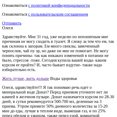
Ознакомиться
с политикой конфиденциальности
Ознакомиться
с пользовательским соглашением
Отправить
Олеся
Здравствуйте. Мне 31 год, уже неделю по непонятным мне
причинам не могу сходить в туалет. Я слежу за тем что ем, так
как склонна к запорам. Ем много свеклы, замоченный
чернослив, чай пу эр, но даже он мне не помогает. Не могу
понять причины- так как никаких изменений в питании не
было, стрессов -тоже. Сегодня купила вашей воды- каким
курсом ее пройти? И, часто бывает вздутие- также надо
избирательно есть.
Жить лучше, жить дольше
Воды здоровья
Олеся, здравствуйте!!! Я так понимаю речь идет о
минеральной воде Донат? Перед приемом уточните нет ли
камней в желчном пузыре. Донат назначается курсом по 28-30
дней, в сутки рекомендуется 500-700 мл, деленные на 3
приема. Утром примите 50% дневного количества за 15-20
мин до еды, лучше в теплом виде, вымешав газ, и по 25%
перед обедом и ужином, также перед едой, комнатной