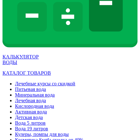
КАЛЬКУЛЯТОР
ВОДЫ
КАТАЛОГ ТОВАРОВ
Лечебные курсы со скидкой
Питьевая вода
Минеральная вода
Лечебная вода
Кислородная вода
Активная вода
Детская вода
Вода 5 литров
Вода 19 литров
Кулеры, помпы для воды
Косметика Svetla скидка от 40%