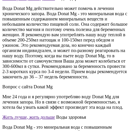
Вода Donat Mg действительно может помочь в лечении
хронического запора. Вода Donat Mg - это минеральная вода с
повышенным содержанием минеральных веществ и
небольшим количество пищевой соли. Она содержит большое
количество магния и поэтому очень полезна для беременных
женщин. Я рекомендую вам употреблять нашу воду теплой в
объеме 200-250мл натощак и 100-150мл перед обедом и
ужином. Это рекомендуемая доза, но конечно каждый
организм индивидуален, и может по-разному реагировать на
нашу воду. Поэтому, когда вы пьете воду Donat Mg, то в
зависимости от самочувствия Ваша доза может колебаться от
300-600мл в сутки. Рекомендовано за беременность провести
2-3 коротких курса по 3-4 недели. Прием воды рекомендуется
закончить до 36 – 37 недель беременности.
Вопрос с сайта Donat Mg
Мне 24 года и я регулярно употребляю воду Donat Mg для
лечения запора. Но в связи с возможной беременностью, я
хотела бы узнать какой эффект произведет эта вода на плод.
Жить лучше, жить дольше
Воды здоровья
Вода Donat Mg - это минеральная вода с повышенным