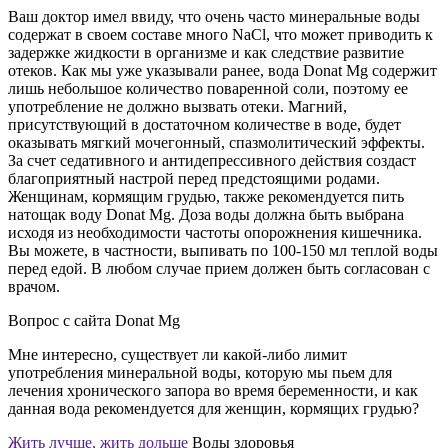
Ваш доктор имел ввиду, что очень часто минеральные воды
содержат в своем составе много NaCl, что может приводить к
задержке жидкости в организме и как следствие развитие
отеков. Как мы уже указывали ранее, вода Donat Mg содержит
лишь небольшое количество поваренной соли, поэтому ее
употребление не должно вызвать отеки. Магний,
присутствующий в достаточном количестве в воде, будет
оказывать мягкий мочегонный, спазмолитический эффекты.
За счет седативного и антидепрессивного действия создаст
благоприятный настрой перед предстоящими родами.
Женщинам, кормящим грудью, также рекомендуется пить
натощак воду Donat Mg. Доза воды должна быть выбрана
исходя из необходимости частоты опорожнения кишечника.
Вы можете, в частности, выпивать по 100-150 мл теплой воды
перед едой. В любом случае прием должен быть согласован с
врачом.
Вопрос с сайта Donat Mg
Мне интересно, существует ли какой-либо лимит
употребления минеральной воды, которую мы пьем для
лечения хронического запора во время беременности, и как
данная вода рекомендуется для женщин, кормящих грудью?
Жить лучше, жить дольше
Воды здоровья