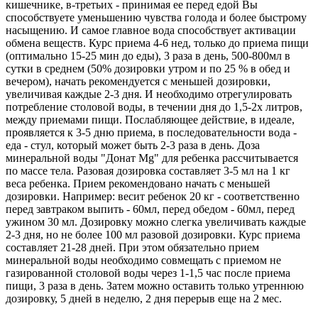
кишечнике, в-третьих - принимая ее перед едой Вы
способствуете уменьшению чувства голода и более быстрому
насыщению. И самое главное вода способствует активации
обмена веществ. Курс приема 4-6 нед, только до приема пищи
(оптимально 15-25 мин до еды), 3 раза в день, 500-800мл в
сутки в среднем (50% дозировки утром и по 25 % в обед и
вечером), начать рекомендуется с меньшей дозировки,
увеличивая каждые 2-3 дня. И необходимо отрегулировать
потребление столовой воды, в течении дня до 1,5-2х литров,
между приемами пищи. Послабляющее действие, в идеале,
проявляется к 3-5 дню приема, в последовательности вода -
еда - стул, который может быть 2-3 раза в день. Доза
минеральной воды "Донат Мg" для ребенка рассчитывается
по массе тела. Разовая дозировка составляет 3-5 мл на 1 кг
веса ребенка. Прием рекомендовано начать с меньшей
дозировки. Например: весит ребенок 20 кг - соответственно
перед завтраком выпить - 60мл, перед обедом - 60мл, перед
ужином 30 мл. Дозировку можно слегка увеличивать каждые
2-3 дня, но не более 100 мл разовой дозировки. Курс приема
составляет 21-28 дней. При этом обязательно прием
минеральной воды необходимо совмещать с приемом не
газированной столовой воды через 1-1,5 час после приема
пищи, 3 раза в день. Затем можно оставить только утреннюю
дозировку, 5 дней в неделю, 2 дня перерыв еще на 2 мес.