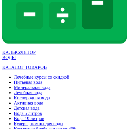
КАЛЬКУЛЯТОР
ВОДЫ
КАТАЛОГ ТОВАРОВ
Лечебные курсы со скидкой
Питьевая вода
Минеральная вода
Лечебная вода
Кислородная вода
Активная вода
Детская вода
Вода 5 литров
Вода 19 литров
Кулеры, помпы для воды
Косметика Svetla скидка от 40%