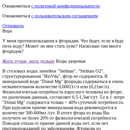
Ознакомиться
с политикой конфиденциальности
Ознакомиться
с пользовательским соглашением
Отправить
Вера
У меня противопоказания к фторидам. Что будет, если я буду
пить воду? Может ли мне стать хуже? Насколько там много
фторидов?
Жить лучше, жить дольше
Воды здоровья
В столовых водах линейки "Stelmas", "Stelmas O2",
структурированная "BioVita", фтор не содержится. В
минеральной воде "Donat Mg" фториды содержаться в очень
незначительном количестве 0,00021г/л или (0,21мг/л).
Физиологическая потребность взрослого человека во фторе,
по различным данным, составляет 0,5-1,5мг/сут. Т.е в 1 литре
"Donat Mg" содержится только ~ 40% суточной потребности.
При курсовом приеме минеральная вода рекомендуется в
количестве 500-600мл /сут. В итоге фтора из воды Вы
получите не более 20% от физиологической потребности.
Поводов отказа от приеме данной воды нет, если нет
противопоказаний по заболеваниям. Фториды из