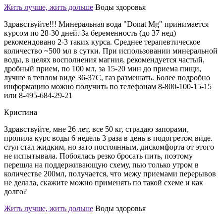
Жить лучше, жить дольше
Воды здоровья
Здравствуйте!!! Минеральная вода "Donat Mg" принимается
курсом по 28-30 дней. За беременность (до 37 нед)
рекомендовано 2-3 таких курса. Среднее терапевтическое
количество ~500 мл в сутки. При использовании минеральной
воды, в целях восполнения магния, рекомендуется частый,
дробный прием, по 100 мл, за 15-20 мин до приема пищи,
лучше в теплом виде 36-37С, газ размешать. Более подробно
информацию можно получить по телефонам 8-800-100-15-15
или 8-495-684-29-21
Кристина
Здравствуйте, мне 26 лет, все 50 кг, страдаю запорами,
пропила курс воды 6 недель 3 раза в день в подогретом виде.
стул стал жидким, но зато постоянным, дискомфорта от этого
не испытывала. Побоялась резко бросать пить, поэтому
перешла на поддерживающую схему, пью только утром в
количестве 200мл, получается, что межу приемами перерывов
не делала, скажите можно применять по такой схеме и как
долго?
Жить лучше, жить дольше
Воды здоровья