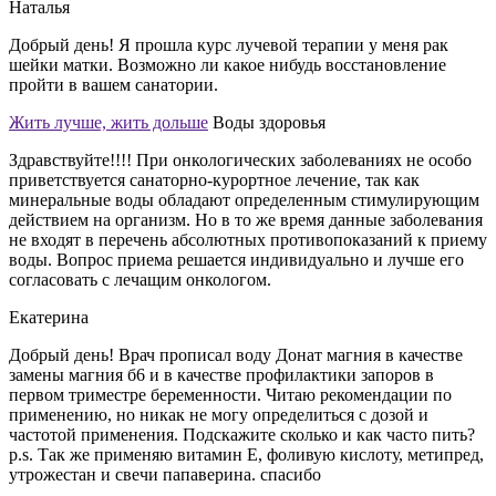
Наталья
Добрый день! Я прошла курс лучевой терапии у меня рак
шейки матки. Возможно ли какое нибудь восстановление
пройти в вашем санатории.
Жить лучше, жить дольше
Воды здоровья
Здравствуйте!!!! При онкологических заболеваниях не особо
приветствуется санаторно-курортное лечение, так как
минеральные воды обладают определенным стимулирующим
действием на организм. Но в то же время данные заболевания
не входят в перечень абсолютных противопоказаний к приему
воды. Вопрос приема решается индивидуально и лучше его
согласовать с лечащим онкологом.
Екатерина
Добрый день! Врач прописал воду Донат магния в качестве
замены магния б6 и в качестве профилактики запоров в
первом триместре беременности. Читаю рекомендации по
применению, но никак не могу определиться с дозой и
частотой применения. Подскажите сколько и как часто пить?
p.s. Так же применяю витамин Е, фоливую кислоту, метипред,
утрожестан и свечи папаверина. спасибо