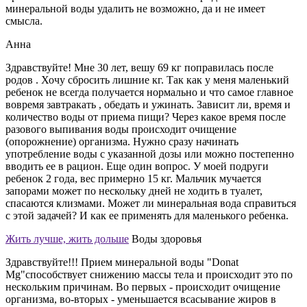
минеральной воды удалить не возможно, да и не имеет
смысла.
Анна
Здравствуйте! Мне 30 лет, вешу 69 кг поправилась после
родов . Хочу сбросить лишние кг. Так как у меня маленький
ребенок не всегда получается нормально и что самое главное
вовремя завтракать , обедать и ужинать. Зависит ли, время и
количество воды от приема пищи? Через какое время после
разового выпивания воды происходит очищение
(опорожнение) организма. Нужно сразу начинать
употребление воды с указанной дозы или можно постепенно
вводить ее в рацион. Еще один вопрос. У моей подруги
ребенок 2 года, вес примерно 15 кг. Мальчик мучается
запорами может по нескольку дней не ходить в туалет,
спасаются клизмами. Может ли минеральная вода справиться
с этой задачей? И как ее применять для маленького ребенка.
Жить лучше, жить дольше
Воды здоровья
Здравствуйте!!! Прием минеральной воды "Donat
Mg"способствует снижению массы тела и происходит это по
нескольким причинам. Во первых - происходит очищение
организма, во-вторых - уменьшается всасывание жиров в