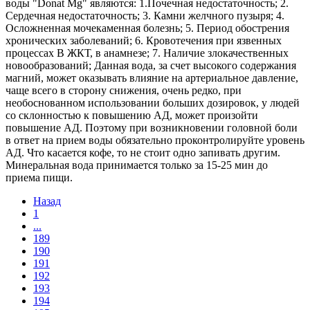
воды "Donat Mg" являются: 1.Почечная недостаточность; 2.
Сердечная недостаточность; 3. Камни желчного пузыря; 4.
Осложненная мочекаменная болезнь; 5. Период обострения
хронических заболеваний; 6. Кровотечения при язвенных
процессах В ЖКТ, в анамнезе; 7. Наличие злокачественных
новообразований; Данная вода, за счет высокого содержания
магний, может оказывать влияние на артериальное давление,
чаще всего в сторону снижения, очень редко, при
необоснованном использовании больших дозировок, у людей
со склонностью к повышению АД, может произойти
повышение АД. Поэтому при возникновении головной боли
в ответ на прием воды обязательно проконтролируйте уровень
АД. Что касается кофе, то не стоит одно запивать другим.
Минеральная вода принимается только за 15-25 мин до
приема пищи.
Назад
1
...
189
190
191
192
193
194