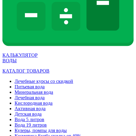
КАЛЬКУЛЯТОР
ВОДЫ
КАТАЛОГ ТОВАРОВ
Лечебные курсы со скидкой
Питьевая вода
Минеральная вода
Лечебная вода
Кислородная вода
Активная вода
Детская вода
Вода 5 литров
Вода 19 литров
Кулеры, помпы для воды
Косметика Svetla скидка от 40%