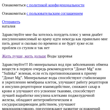
Ознакомиться
с политикой конфиденциальности
Ознакомиться
с пользовательским соглашением
Отправить
наталия
Здравствуйте мне бы хотелось похудеть плюс у меня диабет
инсулинозависимый ко врачу идти некогда как правильно мне
пить донат и сколько по времени и не будет хуже если
проблем со стулом и так нет
Жить лучше, жить дольше
Воды здоровья
Здравствуйте!!! Из минеральных вод при заболеваниях обмена
веществ в первую очередь рекомендуются "Донат Мg” или
"Sulinka" зеленая, если есть противопоказания к приему
"Донат Мg”. Минеральные воды способствуют стабилизации
и укреплению мембраны клеток, улучшают работу рецепторов
и инсулин-рецепторное взаимодействие, снижают сахар в
крови и улучшают его усвоение тканями, способствует
лучшей выработке инсулина клетками поджелудочной
железы, обладают антитромботическим и
сосудорасширяющим действием, улучшают
микроциркуляцию, предупреждают развитие осложнений