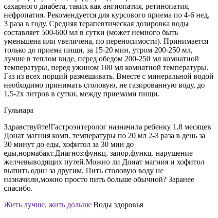
сахарного диабета, таких как ангиопатия, ретинопатия,
нефропатия. Рекомендуется для курсового приема по 4-6 нед,
3 раза в году. Средняя терапевтическая дозировка воды
составляет 500-600 мл в сутки (может немного быть
уменьшена или увеличена, по переносимости). Принимается
только до приема пищи, за 15-20 мин, утром 200-250 мл,
лучше в теплом виде, перед обедом 200-250 мл комнатной
температуры, перед ужином 100 мл комнатной температуры.
Газ из всех порций размешивать. Вместе с минеральной водой
необходимо принимать столовую, не газированную воду, до
1,5-2х литров в сутки, между приемами пищи.
Гульнара
Здравствуйте!Гастроэнтеролог назначила ребенку 1,8 месяцев
Донат магния комп. температуры по 20 мл 2-3 раза в день за
30 минут до еды, хофитол за 30 мин до
еды,нормабакт.Диагноз:функц. запор,функц. нарушение
желчевыводящих путей.Можно ли Донат магния и хофитол
выпить один за другим. Пить столовую воду не
назначили,можно просто пить больше обычной? Заранее
спасибо.
Жить лучше, жить дольше
Воды здоровья