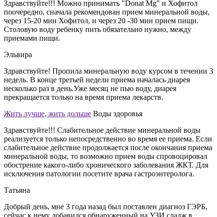
Здравствуйте!!! Можно принимать "Donat Mg" и Хофитол
поочередно, сначала рекомендован прием минеральной воды,
через 15-20 мин Хофитол, и через 20 -30 мин прием пищи.
Столовую воду ребенку пить обязательно нужно, между
приемами пищи.
Эльвира
Здравствуйте! Пропила минеральную воду курсом в течении 3
недель. В конце третьей недели приема началась диарея
несколько раз в день.Уже месяц не пью воду, диарея
прекращается только на время приема лекарств.
Жить лучше, жить дольше
Воды здоровья
Здравствуйте!!! Слабительное действие минеральной воды
реализуется только непосредственно во время ее приема. Если
слабительное действие продолжается после окончания приема
минеральной воды, то возможно прием воды спровоцировал
обострение какого-либо хронического заболевания ЖКТ. Для
исключения патологии посетите врача гастроэнтеролога.
Татьяна
Добрый день, мне 3 года назад был поставлен диагноз ГЭРБ,
сейчас к нему добавился обнаруженный на УЗИ сладж в