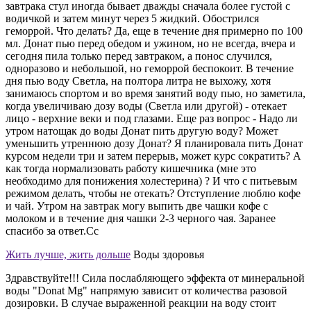
завтрака стул иногда бывает дважды сначала более густой с
водичкой и затем минут через 5 жидкий. Обострился
геморрой. Что делать? Да, еще в течение дня примерно по 100
мл. Донат пью перед обедом и ужином, но не всегда, вчера и
сегодня пила только перед завтраком, а понос случился,
одноразово и небольшой, но геморрой беспокоит. В течение
дня пью воду Светла, на полтора литра не выхожу, хотя
занимаюсь спортом и во время занятий воду пью, но заметила,
когда увеличиваю дозу воды (Светла или другой) - отекает
лицо - верхние веки и под глазами. Еще раз вопрос - Надо ли
утром натощак до воды Донат пить другую воду? Может
уменьшить утреннюю дозу Донат? Я планировала пить Донат
курсом недели три и затем перерыв, может курс сократить? А
как тогда нормализовать работу кишечника (мне это
необходимо для понижения холестерина) ? И что с питьевым
режимом делать, чтобы не отекать? Отступление люблю кофе
и чай. Утром на завтрак могу выпить две чашки кофе с
молоком и в течение дня чашки 2-3 черного чая. Заранее
спасибо за ответ.Сс
Жить лучше, жить дольше
Воды здоровья
Здравствуйте!!! Сила послабляющего эффекта от минеральной
воды "Donat Mg" напрямую зависит от количества разовой
дозировки. В случае выраженной реакции на воду стоит