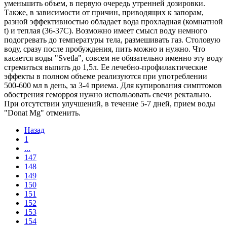
уменьшить объем, в первую очередь утренней дозировки.
Также, в зависимости от причин, приводящих к запорам,
разной эффективностью обладает вода прохладная (комнатной
t) и теплая (36-37С). Возможно имеет смысл воду немного
подогревать до температуры тела, размешивать газ. Столовую
воду, сразу после пробуждения, пить можно и нужно. Что
касается воды "Svetla", совсем не обязательно именно эту воду
стремиться выпить до 1,5л. Ее лечебно-профилактические
эффекты в полном объеме реализуются при употреблении
500-600 мл в день, за 3-4 приема. Для купирования симптомов
обострения геморроя нужно использовать свечи ректально.
При отсутствии улучшений, в течение 5-7 дней, прием воды
"Donat Mg" отменить.
Назад
1
...
147
148
149
150
151
152
153
154