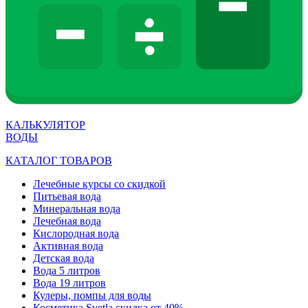
КАЛЬКУЛЯТОР
ВОДЫ
КАТАЛОГ ТОВАРОВ
Лечебные курсы со скидкой
Питьевая вода
Минеральная вода
Лечебная вода
Кислородная вода
Активная вода
Детская вода
Вода 5 литров
Вода 19 литров
Кулеры, помпы для воды
Косметика Svetla скидка от 40%