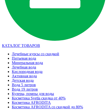
КАТАЛОГ ТОВАРОВ
Лечебные курсы со скидкой
Питьевая вода
Минеральная вода
Лечебная вода
Кислородная вода
Активная вода
Детская вода
Вода 5 литров
Вода 19 литров
Кулеры, помпы для воды
Косметика Svetla скидка от 40%
Косметика AFRODITA
Косметика AFRODITA со скидкой до 80%