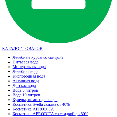
КАТАЛОГ ТОВАРОВ
Лечебные курсы со скидкой
Питьевая вода
Минеральная вода
Лечебная вода
Кислородная вода
Активная вода
Детская вода
Вода 5 литров
Вода 19 литров
Кулеры, помпы для воды
Косметика Svetla скидка от 40%
Косметика AFRODITA
Косметика AFRODITA со скидкой до 80%