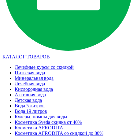
КАТАЛОГ ТОВАРОВ
Лечебные курсы со скидкой
Питьевая вода
Минеральная вода
Лечебная вода
Кислородная вода
Активная вода
Детская вода
Вода 5 литров
Вода 19 литров
Кулеры, помпы для воды
Косметика Svetla скидка от 40%
Косметика AFRODITA
Косметика AFRODITA со скидкой до 80%