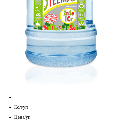
Кол/уп
Цена/уп