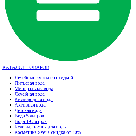
КАТАЛОГ ТОВАРОВ
Лечебные курсы со скидкой
Питьевая вода
Минеральная вода
Лечебная вода
Кислородная вода
Активная вода
Детская вода
Вода 5 литров
Вода 19 литров
Кулеры, помпы для воды
Косметика Svetla скидка от 40%