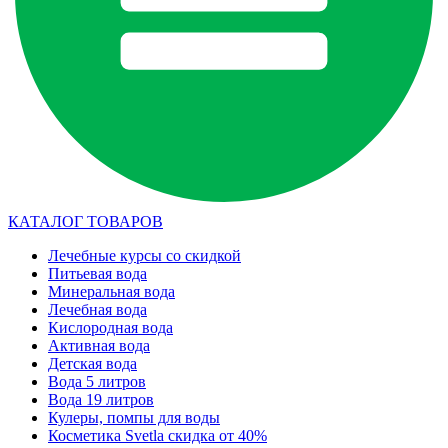
КАТАЛОГ ТОВАРОВ
Лечебные курсы со скидкой
Питьевая вода
Минеральная вода
Лечебная вода
Кислородная вода
Активная вода
Детская вода
Вода 5 литров
Вода 19 литров
Кулеры, помпы для воды
Косметика Svetla скидка от 40%