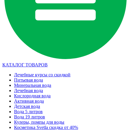
КАТАЛОГ ТОВАРОВ
Лечебные курсы со скидкой
Питьевая вода
Минеральная вода
Лечебная вода
Кислородная вода
Активная вода
Детская вода
Вода 5 литров
Вода 19 литров
Кулеры, помпы для воды
Косметика Svetla скидка от 40%