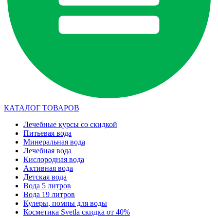
КАТАЛОГ ТОВАРОВ
Лечебные курсы со скидкой
Питьевая вода
Минеральная вода
Лечебная вода
Кислородная вода
Активная вода
Детская вода
Вода 5 литров
Вода 19 литров
Кулеры, помпы для воды
Косметика Svetla скидка от 40%