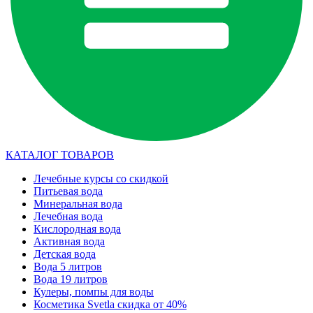
КАТАЛОГ ТОВАРОВ
Лечебные курсы со скидкой
Питьевая вода
Минеральная вода
Лечебная вода
Кислородная вода
Активная вода
Детская вода
Вода 5 литров
Вода 19 литров
Кулеры, помпы для воды
Косметика Svetla скидка от 40%