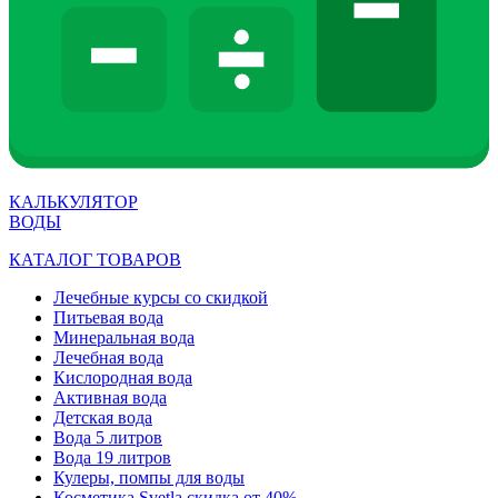
КАЛЬКУЛЯТОР
ВОДЫ
КАТАЛОГ ТОВАРОВ
Лечебные курсы со скидкой
Питьевая вода
Минеральная вода
Лечебная вода
Кислородная вода
Активная вода
Детская вода
Вода 5 литров
Вода 19 литров
Кулеры, помпы для воды
Косметика Svetla скидка от 40%