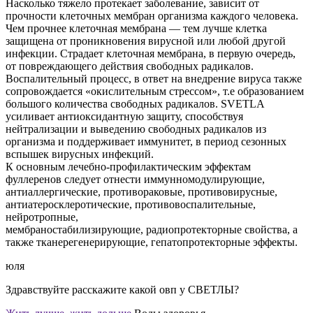
Насколько тяжело протекает заболевание, зависит от
прочности клеточных мембран организма каждого человека.
Чем прочнее клеточная мембрана — тем лучше клетка
защищена от проникновения вирусной или любой другой
инфекции. Страдает клеточная мембрана, в первую очередь,
от повреждающего действия свободных радикалов.
Воспалительный процесс, в ответ на внедрение вируса также
сопровождается «окислительным стрессом», т.е образованием
большого количества свободных радикалов. SVETLA
усиливает антиоксидантную защиту, способствуя
нейтрализации и выведению свободных радикалов из
организма и поддерживает иммунитет, в период сезонных
вспышек вирусных инфекций.
К основным лечебно-профилактическим эффектам
фуллеренов следует отнести иммунномодулирующие,
антиаллергические, противораковые, противовирусные,
антиатеросклеротические, противовоспалительные,
нейротропные,
мембраностабилизирующие, радиопротекторные свойства, а
также тканерегенерирующие, гепатопротекторные эффекты.
юля
Здравствуйте расскажите какой овп у СВЕТЛЫ?