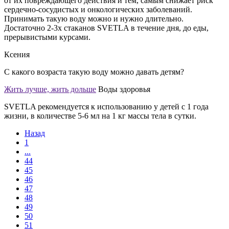
от их повреждающего действия и тем, самым снижает риск
сердечно-сосудистых и онкологических заболеваний.
Принимать такую воду можно и нужно длительно.
Достаточно 2-3х стаканов SVETLA в течение дня, до еды,
прерывистыми курсами.
Ксения
С какого возраста такую воду можно давать детям?
Жить лучше, жить дольше
Воды здоровья
SVETLA рекомендуется к использованию у детей с 1 года
жизни, в количестве 5-6 мл на 1 кг массы тела в сутки.
Назад
1
...
44
45
46
47
48
49
50
51