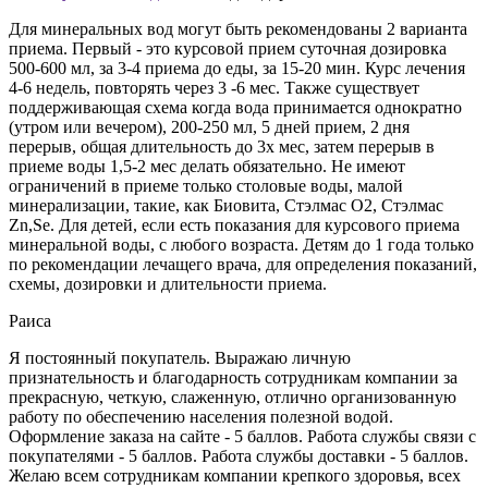
Для минеральных вод могут быть рекомендованы 2 варианта
приема. Первый - это курсовой прием суточная дозировка
500-600 мл, за 3-4 приема до еды, за 15-20 мин. Курс лечения
4-6 недель, повторять через 3 -6 мес. Также существует
поддерживающая схема когда вода принимается однократно
(утром или вечером), 200-250 мл, 5 дней прием, 2 дня
перерыв, общая длительность до 3х мес, затем перерыв в
приеме воды 1,5-2 мес делать обязательно. Не имеют
ограничений в приеме только столовые воды, малой
минерализации, такие, как Биовита, Стэлмас О2, Стэлмас
Zn,Se. Для детей, если есть показания для курсового приема
минеральной воды, с любого возраста. Детям до 1 года только
по рекомендации лечащего врача, для определения показаний,
схемы, дозировки и длительности приема.
Раиса
Я постоянный покупатель. Выражаю личную
признательность и благодарность сотрудникам компании за
прекрасную, четкую, слаженную, отлично организованную
работу по обеспечению населения полезной водой.
Оформление заказа на сайте - 5 баллов. Работа службы связи с
покупателями - 5 баллов. Работа службы доставки - 5 баллов.
Желаю всем сотрудникам компании крепкого здоровья, всех