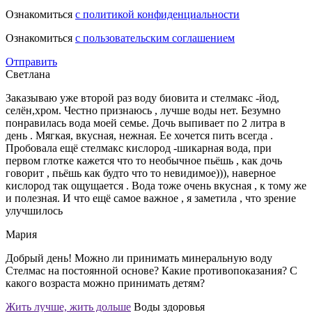
Ознакомиться
с политикой конфиденциальности
Ознакомиться
с пользовательским соглашением
Отправить
Светлана
Заказываю уже второй раз воду биовита и стелмакс -йод,
селён,хром. Честно признаюсь , лучше воды нет. Безумно
понравилась вода моей семье. Дочь выпивает по 2 литра в
день . Мягкая, вкусная, нежная. Ее хочется пить всегда .
Пробовала ещё стелмакс кислород -шикарная вода, при
первом глотке кажется что то необычное пьёшь , как дочь
говорит , пьёшь как будто что то невидимое))), наверное
кислород так ощущается . Вода тоже очень вкусная , к тому же
и полезная. И что ещё самое важное , я заметила , что зрение
улучшилось
Мария
Добрый день! Можно ли принимать минеральную воду
Стелмас на постоянной основе? Какие противопоказания? С
какого возраста можно принимать детям?
Жить лучше, жить дольше
Воды здоровья