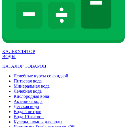
КАЛЬКУЛЯТОР
ВОДЫ
КАТАЛОГ ТОВАРОВ
Лечебные курсы со скидкой
Питьевая вода
Минеральная вода
Лечебная вода
Кислородная вода
Активная вода
Детская вода
Вода 5 литров
Вода 19 литров
Кулеры, помпы для воды
Косметика Svetla скидка от 40%