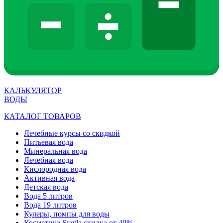
КАЛЬКУЛЯТОР
ВОДЫ
КАТАЛОГ ТОВАРОВ
Лечебные курсы со скидкой
Питьевая вода
Минеральная вода
Лечебная вода
Кислородная вода
Активная вода
Детская вода
Вода 5 литров
Вода 19 литров
Кулеры, помпы для воды
Косметика Svetla скидка от 40%