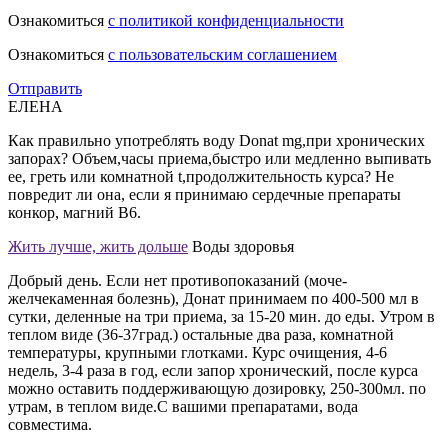
Ознакомиться
с политикой конфиденциальности
Ознакомиться
с пользовательским соглашением
Отправить
ЕЛЕНА
Как правильно употреблять воду Donat mg,при хронических
запорах? Объем,часы приема,быстро или медленно выпивать
ее, греть или комнатной t,продолжительность курса? Не
повредит ли она, если я принимаю сердечные препараты
конкор, магний В6.
Жить лучше, жить дольше
Воды здоровья
Добрый день. Если нет противопоказаний (моче-
желчекаменная болезнь), Донат принимаем по 400-500 мл в
сутки, деленные на три приема, за 15-20 мин. до еды. Утром в
теплом виде (36-37град.) остальные два раза, комнатной
температуры, крупными глотками. Курс очищения, 4-6
недель, 3-4 раза в год, если запор хронический, после курса
можно оставить поддерживающую дозировку, 250-300мл. по
утрам, в теплом виде.С вашими препаратами, вода
совместима.