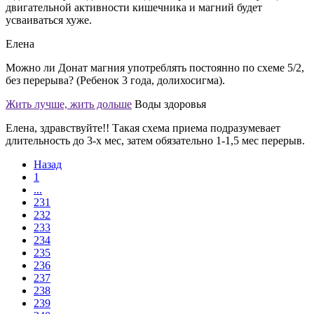
двигательной активности кишечника и магний будет
усваиваться хуже.
Елена
Можно ли Донат магния употреблять постоянно по схеме 5/2,
без перерыва? (Ребенок 3 года, долихосигма).
Жить лучше, жить дольше
Воды здоровья
Елена, здравствуйте!! Такая схема приема подразумевает
длительность до 3-х мес, затем обязательно 1-1,5 мес перерыв.
Назад
1
...
231
232
233
234
235
236
237
238
239