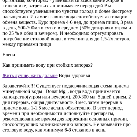
организма, во-вторых - уменьшается всасывание жиров в
кишечнике, в-третьих - принимая ее перед едой Вы
способствуете уменьшению чувства голода и более быстрому
насыщению. И самое главное вода способствует активации
обмена веществ. Курс приема 4-6 нед, до приема пищи, 3 раза
в день, 500-700мл в сутки в среднем (50% дозировки утром и
по 25 % в обед и вечером). И необходимо отрегулировать
потребление столовой воды, в течении дня до 1,5-2х литров,
между приемами пищи.
Елена
Как принимать воду при стойких запорах?
Жить лучше, жить дольше
Воды здоровья
Здравствуйте!!! Существует поддерживающая схема приема
минеральной воды "Donat Mg", когда вода принимается
однократно(утром или вечером), 200-300 мл, 5 дней прием, 2
дня перерыв, общая длительность 3 мес, затем перерыв в
приеме воды 1-1,5 мес делать обязательно. В этот период
времени при необходимости используйте препараты,
рекомендованные врачом для коррекции основных причин,
способствующих возникновению запоров. Не забывайте про
столовую воду, как минимум 6-8 стаканов в день.