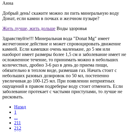
Анна
Добрый день! скажите можно ли пить минеральную воду
Донат, если камни в почках и желчном пузыре?
Жить лучше, жить дольше
Воды здоровья
Здравствуйте!!! Минеральная вода "Donat Mg" имеет
желчегонное действие и может спровоцировать движение
камней. Если камешки очень маленькие, до 5 мм или
наоборот имеет размеры более 1,5 см и заболевание имеет не
осложненное течение, то принимать можно в небольших
количествах, дробно 3-6 раз в день до приема пищи,
обязательно в теплом виде, размешав газ. Начать стоит с
небольших разовых дозировок по 50 мл, постепенно
увеличивая до 100-125 мл. При появлении неприятных
ощущений в правом подреберье воду стоит отменить. Если
заболевание протекает с частыми приступами, то лучше не
рисковать.
Назад
1
...
211
212