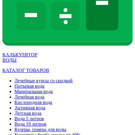
КАЛЬКУЛЯТОР
ВОДЫ
КАТАЛОГ ТОВАРОВ
Лечебные курсы со скидкой
Питьевая вода
Минеральная вода
Лечебная вода
Кислородная вода
Активная вода
Детская вода
Вода 5 литров
Вода 19 литров
Кулеры, помпы для воды
Косметика Svetla скидка от 40%