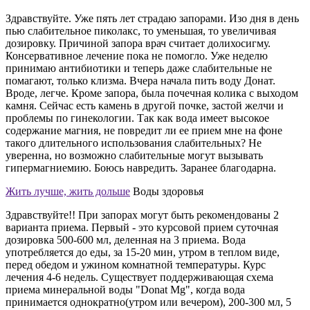
Здравствуйте. Уже пять лет страдаю запорами. Изо дня в день
пью слабительное пиколакс, то уменьшая, то увеличивая
дозировку. Причиной запора врач считает долихосигму.
Консервативное лечение пока не помогло. Уже неделю
принимаю антибиотики и теперь даже слабительные не
помагают, только клизма. Вчера начала пить воду Донат.
Вроде, легче. Кроме запора, была почечная колика с выходом
камня. Сейчас есть камень в другой почке, застой желчи и
проблемы по гинекологии. Так как вода имеет высокое
содержание магния, не повредит ли ее прием мне на фоне
такого длительного использования слабительных? Не
уверенна, но возможно слабительные могут вызывать
гипермагниемию. Боюсь навредить. Заранее благодарна.
Жить лучше, жить дольше
Воды здоровья
Здравствуйте!! При запорах могут быть рекомендованы 2
варианта приема. Первый - это курсовой прием суточная
дозировка 500-600 мл, деленная на 3 приема. Вода
употребляется до еды, за 15-20 мин, утром в теплом виде,
перед обедом и ужином комнатной температуры. Курс
лечения 4-6 недель. Существует поддерживающая схема
приема минеральной воды "Donat Mg", когда вода
принимается однократно(утром или вечером), 200-300 мл, 5