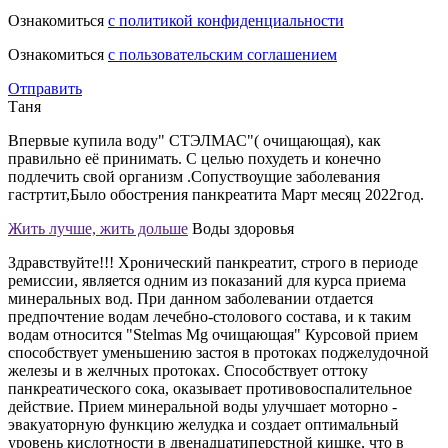
Ознакомиться
с политикой конфиденциальности
Ознакомиться
с пользовательским соглашением
Отправить
Таня
Впервые купила воду" СТЭЛМАС"( очищающая), как
правильно её принимать. С целью похудеть и конечно
подлечить свой организм .Сопуствоущие заболевания
гастртит,Было обострения панкреатита Март месяц 2022год.
Жить лучше, жить дольше
Воды здоровья
Здравствуйте!!! Хронический панкреатит, строго в периоде
ремиссии, является одним из показаний для курса приема
минеральных вод. При данном заболевании отдается
предпочтение водам лечебно-столового состава, и к таким
водам относится "Stelmas Mg очищающая" Курсовой прием
способствует уменьшению застоя в протоках поджелудочной
железы и в желчных протоках. Способствует оттоку
панкреатического сока, оказывает противовоспалительное
действие. Прием минеральной воды улучшает моторно -
эвакуаторную функцию желудка и создает оптимальный
уровень кислотности в двенадцатиперстной кишке, что в