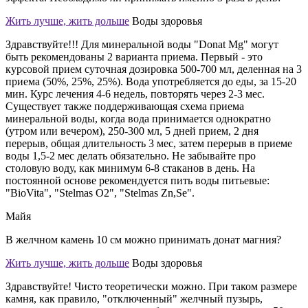
Жить лучше, жить дольше
Воды здоровья
Здравствуйте!!! Для минеральной воды "Donat Mg" могут
быть рекомендованы 2 варианта приема. Первый - это
курсовой прием суточная дозировка 500-700 мл, деленная на 3
приема (50%, 25%, 25%). Вода употребляется до еды, за 15-20
мин. Курс лечения 4-6 недель, повторять через 2-3 мес.
Существует также поддерживающая схема приема
минеральной воды, когда вода принимается однократно
(утром или вечером), 250-300 мл, 5 дней прием, 2 дня
перерыв, общая длительность 3 мес, затем перерыв в приеме
воды 1,5-2 мес делать обязательно. Не забывайте про
столовую воду, как минимум 6-8 стаканов в день. На
постоянной основе рекомендуется пить воды питьевые:
"BioVita", "Stelmas О2", "Stelmas Zn,Se".
Майя
В желчном камень 10 см можно принимать донат магния?
Жить лучше, жить дольше
Воды здоровья
Здравствуйте! Чисто теоретически можно. При таком размере
камня, как правило, "отключенный" желчный пузырь,