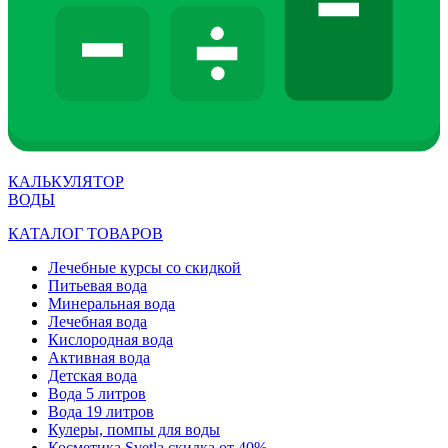
КАЛЬКУЛЯТОР
ВОДЫ
КАТАЛОГ ТОВАРОВ
Лечебные курсы со скидкой
Питьевая вода
Минеральная вода
Лечебная вода
Кислородная вода
Активная вода
Детская вода
Вода 5 литров
Вода 19 литров
Кулеры, помпы для воды
Косметика Svetla скидка от 40%