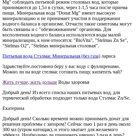
Mg" соблюдать питьевой режим столовых вод, которые
принимаются до 1,5л в сутки, через 1-1,5 часа после приема
пищи. Минеральная вода "Donat Mg" имеют высокую
минерализацию и не принимает участия в поддержании
водного баланса в организме. Отчасти такие симптомы могут
быть связаны и с "обезвоживанием" организма. Для
восполнения водного баланса используются воды малой
минерализации, к ним относятся: "BioVita", "Stelmas Zn Se",
"Stelmas О2", "Stelmas минеральная столовая".
Питьевая вода Стэлмас Минеральная (без газа)
лариса
Здравствуйте.постоянно беру у вас воду с фуллиренами.
Можно ли на воде стелмас готовить пищу. кипятить чай?
Жить лучше, жить дольше
Воды здоровья
Добрый день! Из всего списка наших питьевых вод, для
термической обработки подходит только вода Стэлмас Zn/Se.
Екатерина
Добрый день! Сколько времени можно принимать донат для
решения проблемы с запором? Сейчас пью 1 раз в день около
300 мл (утром натощак), и этого хватает для желаемого
эффекта. Необходимо ли принимать именно 3 раза в день?