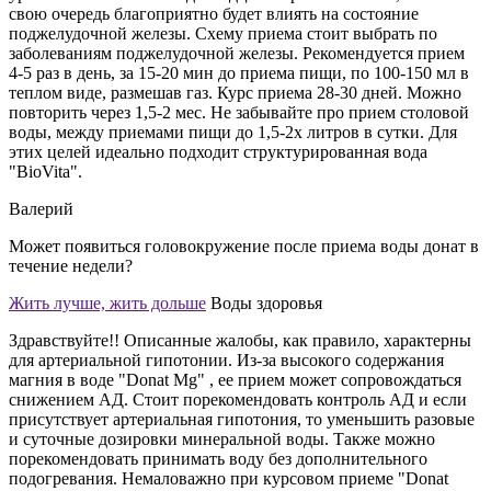
свою очередь благоприятно будет влиять на состояние
поджелудочной железы. Схему приема стоит выбрать по
заболеваниям поджелудочной железы. Рекомендуется прием
4-5 раз в день, за 15-20 мин до приема пищи, по 100-150 мл в
теплом виде, размешав газ. Курс приема 28-30 дней. Можно
повторить через 1,5-2 мес. Не забывайте про прием столовой
воды, между приемами пищи до 1,5-2х литров в сутки. Для
этих целей идеально подходит структурированная вода
"BioVita".
Валерий
Может появиться головокружение после приема воды донат в
течение недели?
Жить лучше, жить дольше
Воды здоровья
Здравствуйте!! Описанные жалобы, как правило, характерны
для артериальной гипотонии. Из-за высокого содержания
магния в воде "Donat Mg" , ее прием может сопровождаться
снижением АД. Стоит порекомендовать контроль АД и если
присутствует артериальная гипотония, то уменьшить разовые
и суточные дозировки минеральной воды. Также можно
порекомендовать принимать воду без дополнительного
подогревания. Немаловажно при курсовом приеме "Donat