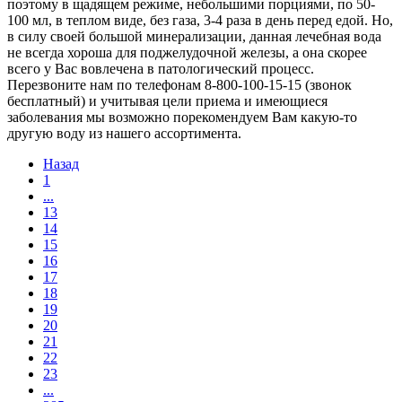
поэтому в щадящем режиме, небольшими порциями, по 50-
100 мл, в теплом виде, без газа, 3-4 раза в день перед едой. Но,
в силу своей большой минерализации, данная лечебная вода
не всегда хороша для поджелудочной железы, а она скорее
всего у Вас вовлечена в патологический процесс.
Перезвоните нам по телефонам 8-800-100-15-15 (звонок
бесплатный) и учитывая цели приема и имеющиеся
заболевания мы возможно порекомендуем Вам какую-то
другую воду из нашего ассортимента.
Назад
1
...
13
14
15
16
17
18
19
20
21
22
23
...