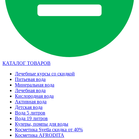
КАТАЛОГ ТОВАРОВ
Лечебные курсы со скидкой
Питьевая вода
Минеральная вода
Лечебная вода
Кислородная вода
Активная вода
Детская вода
Вода 5 литров
Вода 19 литров
Кулеры, помпы для воды
Косметика Svetla скидка от 40%
Косметика AFRODITA