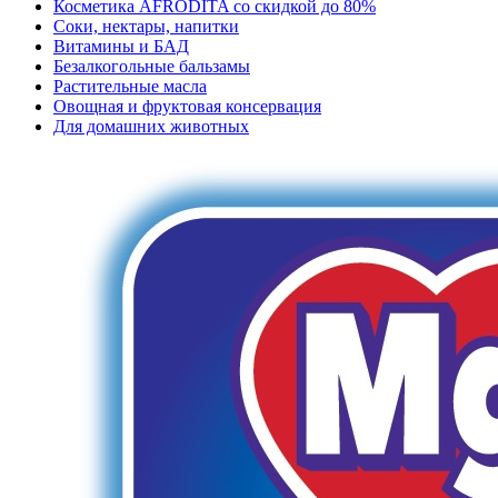
Косметика AFRODITA со скидкой до 80%
Соки, нектары, напитки
Витамины и БАД
Безалкогольные бальзамы
Растительные масла
Овощная и фруктовая консервация
Для домашних животных