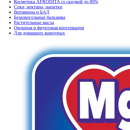
Косметика AFRODITA со скидкой до 80%
Соки, нектары, напитки
Витамины и БАД
Безалкогольные бальзамы
Растительные масла
Овощная и фруктовая консервация
Для домашних животных