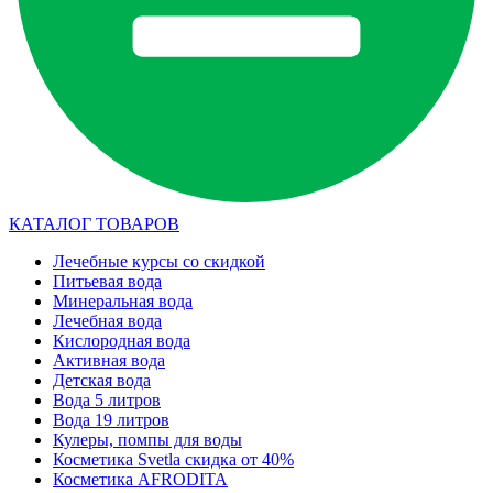
КАТАЛОГ ТОВАРОВ
Лечебные курсы со скидкой
Питьевая вода
Минеральная вода
Лечебная вода
Кислородная вода
Активная вода
Детская вода
Вода 5 литров
Вода 19 литров
Кулеры, помпы для воды
Косметика Svetla скидка от 40%
Косметика AFRODITA