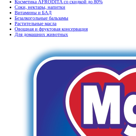
Косметика AFRODITA со скидкой до 80%
Соки, нектары, напитки
Витамины и БАД
Безалкогольные бальзамы
Растительные масла
Овощная и фруктовая консервация
Для домашних животных