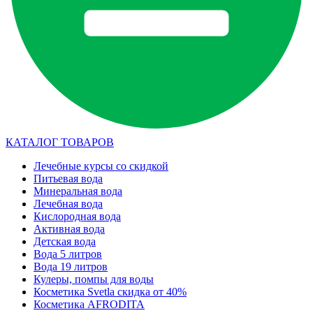
КАТАЛОГ ТОВАРОВ
Лечебные курсы со скидкой
Питьевая вода
Минеральная вода
Лечебная вода
Кислородная вода
Активная вода
Детская вода
Вода 5 литров
Вода 19 литров
Кулеры, помпы для воды
Косметика Svetla скидка от 40%
Косметика AFRODITA