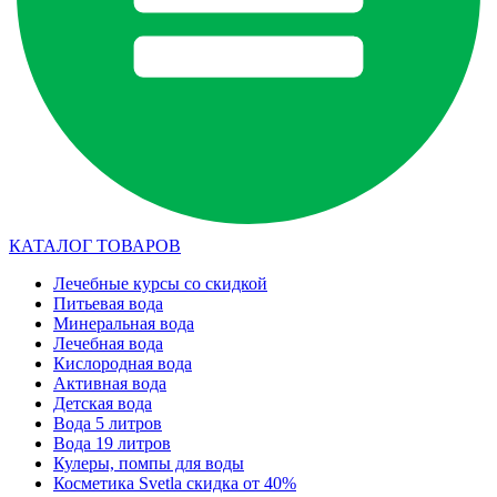
КАТАЛОГ ТОВАРОВ
Лечебные курсы со скидкой
Питьевая вода
Минеральная вода
Лечебная вода
Кислородная вода
Активная вода
Детская вода
Вода 5 литров
Вода 19 литров
Кулеры, помпы для воды
Косметика Svetla скидка от 40%